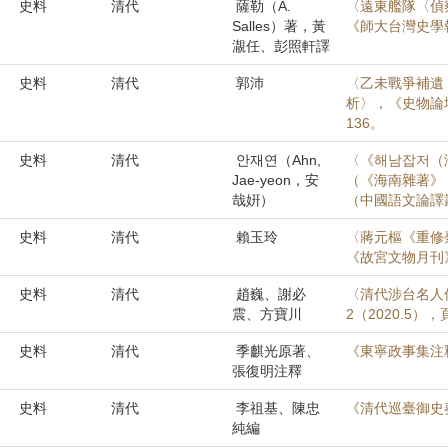
史料
清代
薩勒（A.
〈遠東艦隊〈偵察
Salles）著，黃
《師大台灣史學報》
㵾任、彭照軒譯
史料
清代
郭沛
〈乙未戰爭補遺
析〉，《史物論壇
136。
史料
清代
안재연（Ahn,
〈《해남잡저（
Jae-yeon，安
（《海南雜著》
哉姸）
（中國語文論譯叢刊
史料
清代
賴玉玲
〈蔣元樞《重修
《故宮文物月刊》，
史料
清代
趙巍、謝必
〈清代涉台名人
震、方寶川
2（2020.5），
史料
清代
季麒光原著、
《東寧政事集注
張復明注釋
史料
清代
李祖基、陳忠
《清代巡臺御史
純編