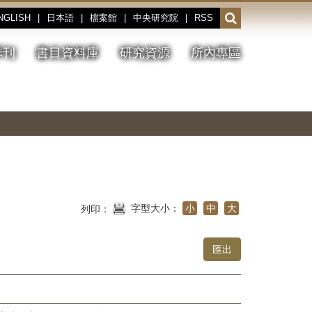
NGLISH
|
日本語
|
檔案館
|
中央研究院
|
RSS
開
啟
或
季刊
書目資料庫
研究資源
所內專區
收
合
搜
切
上
下
主
換
一
一
圖
尋
暫
張
張
連
停、
圖
圖
結
欄
播
片
片
位
放
字型大小：
小
中
大
列印：