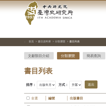
中
跳
到
央
主
要
研
內
容
究
區
塊
院-
首頁
書目資料庫
分類瀏覽
書目列表
:::
臺
文獻類目介紹
分類瀏覽
簡易查詢
灣
史
書目列表
研
排序：
方式：
究
所-
全選
編號
出版書目