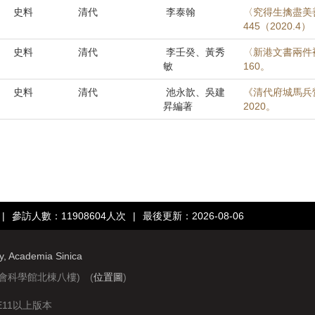
史料
清代
李泰翰
〈究得生擒盡美
445（2020.4
史料
清代
李壬癸、黃秀
〈新港文書兩件補
敏
160。
史料
清代
池永歆、吳建
《清代府城馬兵
昇編著
2020。
|
參訪人數：11908604人次
|
最後更新：2026-08-06
ry, Academia Sinica
社會科學館北棟八樓) (
位置圖
)
IE11以上版本