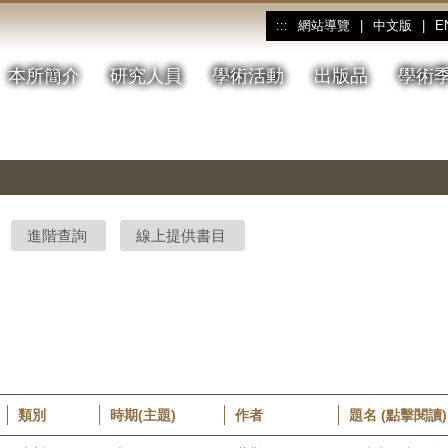
網站導覽
|
中文版
|
E
:::
本所簡介
研究人員
學術活動
出版品
學術
進階查詢
線上提供書目
類別
時期(主題)
作者
題名 (點擊閱讀)