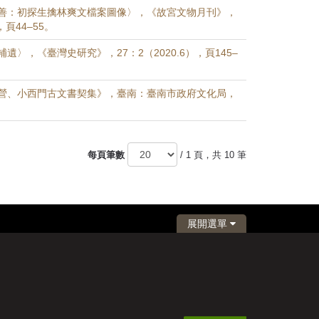
善：初探生擒林爽文檔案圖像〉，《故宮文物月刊》，
），頁44–55。
遺〉，《臺灣史研究》，27：2（2020.6），頁145–
營、小西門古文書契集》，臺南：臺南市政府文化局，
每頁筆數
/ 1 頁，共 10 筆
展開選單