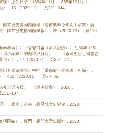
號〉上的日子（1884年11月—1885年10月）〉，
，13（2020.12），頁221–244。
：國立歷史博物館館藏《清苗栗縣令李尉山家書》解
：國立歷史博物館學報》，25（2020.12），頁119–
海南雜著）》〈창명기험（滄溟記險）〉 번역과 해제
〈滄溟記險〉的翻譯與解題）〉，《중국언문논역총간
）》，47（2020.7），頁257–278。
臺郡各建築圖說》中的「重修龍王廟圖說」析探〉，
452（2020.11），頁74–85。
信札三通考釋〉，《歷史檔案》，2020：
頁131–137。
釋》，臺南：台南市鳳凰城文史協會，2020。
奏摺匯編》，廈門：廈門大学出版社，2020。