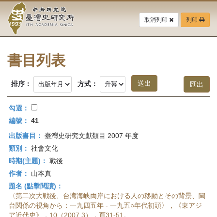
中
跳
到
取消列印
列印
央
主
要
研
內
容
書目列表
究
區
塊
院-
排序：
方式：
臺
勾選：
灣
編號：
41
出版書目：
臺灣史研究文獻類目 2007 年度
史
類別：
社會文化
研
時期(主題)：
戰後
作者：
山本真
究
題名 (點擊閱讀)：
所-
〈第二次大戦後、台湾海峡両岸における人の移動とその背景、閩
台関係の視角から：一九四五年 - 一九五○年代初頭〉，《東アジ
ア近代史》，10（2007.3），頁31-51。