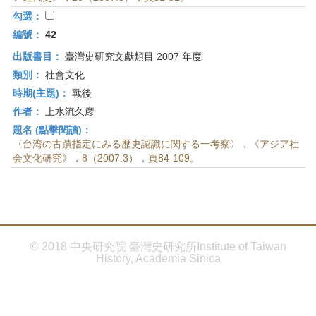
首
勾選：
頁
編號：
42
出版書目：
臺灣史研究文獻類目 2007 年度
類別：
社會文化
時期(主題)：
戰後
作者：
上水流久彦
題名 (點擊閱讀)：
〈台湾の古蹟指定にみる歴史認識に関する一考察〉，《アジア社
会文化研究》，8（2007.3），頁84-109。
© 2018 中央研究院 臺灣史研究所Institute of Taiwan
History, Academia Sinica