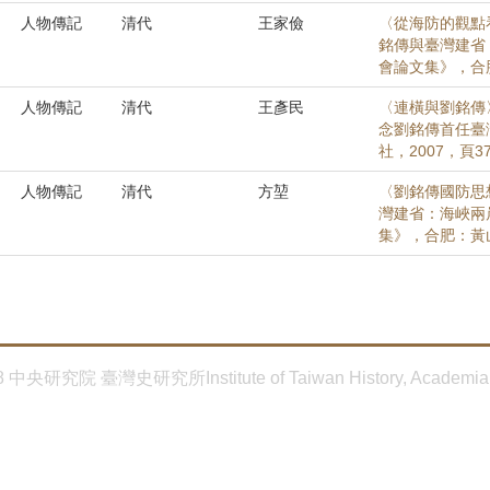
人物傳記
清代
王家儉
〈從海防的觀點
銘傳與臺灣建省
會論文集》，合肥
人物傳記
清代
王彥民
〈連橫與劉銘傳
念劉銘傳首任臺
社，2007，頁37
人物傳記
清代
方堃
〈劉銘傳國防思
灣建省：海峽兩
集》，合肥：黃山書
8 中央研究院 臺灣史研究所Institute of Taiwan History, Academia 