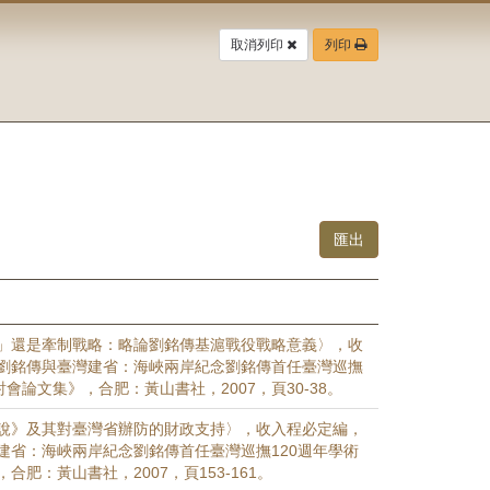
取消列印
列印
」還是牽制戰略：略論劉銘傳基滬戰役戰略意義〉，收
劉銘傳與臺灣建省：海峽兩岸紀念劉銘傳首任臺灣巡撫
討會論文集》，合肥：黃山書社，2007，頁30-38。
說》及其對臺灣省辦防的財政支持〉，收入程必定編，
建省：海峽兩岸紀念劉銘傳首任臺灣巡撫120週年學術
合肥：黃山書社，2007，頁153-161。