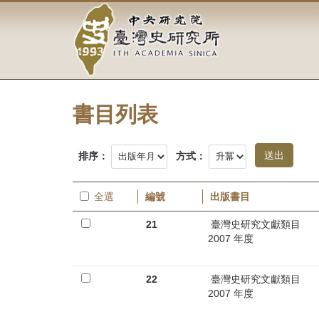
中
跳
到
央
主
要
研
內
容
究
區
塊
書目列表
院-
臺
排序：
方式：
灣
全選
編號
出版書目
史
21
臺灣史研究文獻類目
研
2007 年度
究
22
臺灣史研究文獻類目
所-
2007 年度