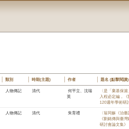
類別
時期(主題)
作者
題名 (點擊閱讀)
人物傳記
清代
何平立、沈瑞
〈是「棄基保滬
英
入程必定編，《
120週年學術研
人物傳記
清代
朱育禮
〈翁同龢《治臺
《劉銘傳與臺灣
研討會論文集》，