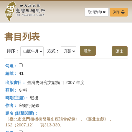
中
跳
到
取消列印
列印
央
主
要
研
內
容
書目列表
究
區
塊
院-
排序：
方式：
臺
勾選：
灣
編號：
41
出版書目：
臺灣史研究文獻類目 2007 年度
史
類別：
史料
研
時期(主題)：
戰後
作者：
宋健行紀錄
究
題名 (點擊閱讀)：
所-
〈臺北市北門相機街發展史座談會紀錄〉，《臺北文獻》，
162（2007.12），頁313-330。