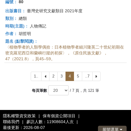
編號：
80
出版書目：
臺灣史研究文獻類目 2021年度
類別：
總類
時期(主題)：
人物傳記
作者：
胡哲明
題名 (點擊閱讀)：
〈植物學者的人類學偶拾：日本植物學者細川隆英二十世紀初期在
密克羅尼西亞和蘭嶼行蹤的初探〉，《原住民族文獻》，
47（2021.8），頁45–59。
1..
上
2
3
4
5
..7
下
一
一
頁
頁
每頁筆數
/ 7 頁，共 121 筆
隱私權暨資安政策
|
保有個資公開項目
|
聯絡我們
|
參訪人數：11908604人次
|
最後更新：2026-08-07
展開選單