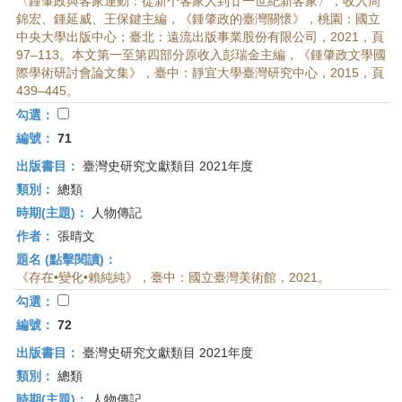
〈鍾肇政與客家運動：從新个客家人到廿一世紀新客家〉，收入周
錦宏、鍾延威、王保鍵主編，《鍾肇政的臺灣關懷》，桃園：國立
中央大學出版中心；臺北：遠流出版事業股份有限公司，2021，頁
97–113。本文第一至第四部分原收入彭瑞金主編，《鍾肇政文學國
際學術研討會論文集》，臺中：靜宜大學臺灣研究中心，2015，頁
439–445。
勾選：
編號：
71
出版書目：
臺灣史研究文獻類目 2021年度
類別：
總類
時期(主題)：
人物傳記
作者：
張晴文
題名 (點擊閱讀)：
《存在•變化•賴純純》，臺中：國立臺灣美術館，2021。
勾選：
編號：
72
出版書目：
臺灣史研究文獻類目 2021年度
類別：
總類
時期(主題)：
人物傳記