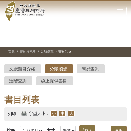
中
跳
到
點
央
主
擊
要
開
研
內
啟
容
或
究
切
上
下
主
區
換
一
一
圖
關
暫
張
張
連
塊
閉
停、
圖
圖
結
院-
播
片
片
首頁
書目資料庫
分類瀏覽
書目列表
網
放
站
臺
主
文獻類目介紹
分類瀏覽
簡易查詢
要
灣
選
進階查詢
線上提供書目
單
史
研
書目列表
究
字型大小：
小
中
大
列印：
所-
排序：
方式：