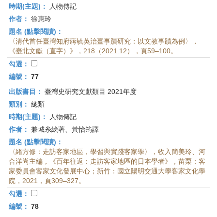
時期(主題)：
人物傳記
作者：
徐惠玲
題名 (點擊閱讀)：
〈清代首任臺灣知府蔣毓英治臺事蹟研究：以文教事蹟為例〉，
《臺北文獻（直字）》，218（2021.12），頁59–100。
勾選：
編號：
77
出版書目：
臺灣史研究文獻類目 2021年度
類別：
總類
時期(主題)：
人物傳記
作者：
兼城糸絵著、黃怡筠譯
題名 (點擊閱讀)：
〈緒方修：走訪客家地區，學習與實踐客家學〉，收入簡美玲、河
合洋尚主編，《百年往返：走訪客家地區的日本學者》，苗栗：客
家委員會客家文化發展中心；新竹：國立陽明交通大學客家文化學
院，2021，頁309–327。
勾選：
編號：
78