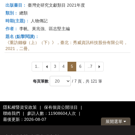
出版書目：
臺灣史研究文獻類目 2021年度
類別：
總類
時期(主題)：
人物傳記
作者：
李帆、黃兆強、區志堅主編
題名 (點擊閱讀)：
《重訪錢穆（上）（下）》，臺北：秀威資訊科技股份有限公司，
2021，二冊。
1..
上
3
4
5
6
..7
下
一
一
頁
頁
每頁筆數
/ 7 頁，共 121 筆
隱私權暨資安政策
|
保有個資公開項目
|
聯絡我們
|
參訪人數：11908604人次
|
最後更新：2026-08-07
展開選單