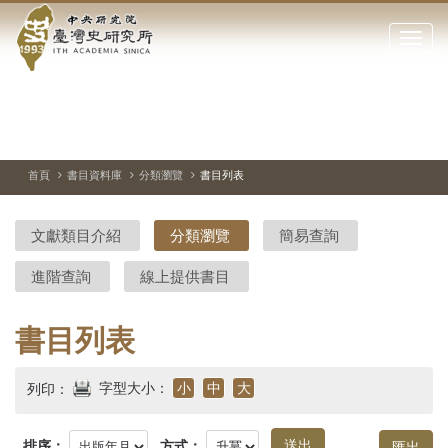
中
跳
到
點
央
主
擊
要
開
研
內
啟
容
或
究
切
上
下
主
區
換
一
一
圖
關
暫
張
張
連
塊
閉
停、
圖
圖
結
院-
播
片
片
首頁
書目資料庫
分類瀏覽
書目列表
網
放
站
臺
主
文獻類目介紹
分類瀏覽
簡易查詢
要
灣
選
進階查詢
線上提供書目
單
史
研
書目列表
究
字型大小：
小
中
大
列印：
所-
排序：
方式：