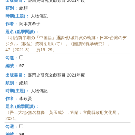
出版書目：
臺灣史研究文獻類目 2021年度
類別：
總類
時期(主題)：
人物傳記
作者：
岡本真希子
題名 (點擊閱讀)：
〈明治前半期の「中国語」通訳•彭城邦貞の軌跡：日本•台湾のデ
ジタル（數位）資料を用いて〉，《国際関係学研究》，
47（2021.3），頁19–29。
勾選：
編號：
97
出版書目：
臺灣史研究文獻類目 2021年度
類別：
總類
時期(主題)：
人物傳記
作者：
李欽賢
題名 (點擊閱讀)：
《吾土大地•無名群像：黃玉成》，宜蘭：宜蘭縣政府文化局，
2021。
勾選：
編號：
98