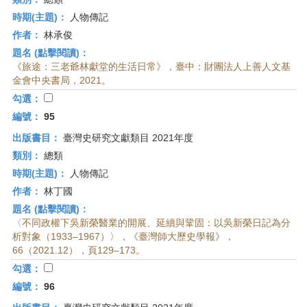
時期(主題)：
人物傳記
作者：
林承俊
題名 (點擊閱讀)：
《旅途：三老爺林獻堂的生活日常》，臺中：財團法人上善人文基
金會中央書局，2021。
勾選：
編號：
95
出版書目：
臺灣史研究文獻類目 2021年度
類別：
總類
時期(主題)：
人物傳記
作者：
林丁國
題名 (點擊閱讀)：
〈不同政權下吳新榮醫業的開展、延續與鞏固：以吳新榮日記為分
析對象（1933–1967）〉，《臺灣師大歷史學報》，
66（2021.12），頁129–173。
勾選：
編號：
96