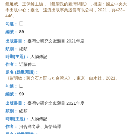
鍾延威、王保鍵主編，《鍾肇政的臺灣關懷》，桃園：國立中央大
學出版中心；臺北：遠流出版事業股份有限公司，2021，頁423–
446。
勾選：
編號：
89
出版書目：
臺灣史研究文獻類目 2021年度
類別：
總類
時期(主題)：
人物傳記
作者：
近藤伸二
題名 (點擊閱讀)：
《彭明敏：蔣介石と闘った台湾人》，東京：白水社，2021。
勾選：
編號：
90
出版書目：
臺灣史研究文獻類目 2021年度
類別：
總類
時期(主題)：
人物傳記
作者：
河合洋尚著、黃怡筠譯