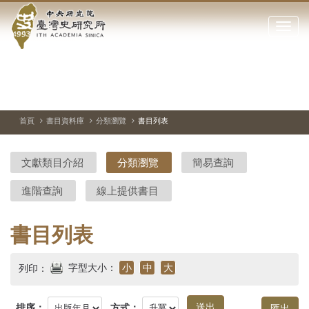
中
跳
到
點
央
主
擊
要
開
研
內
啟
容
或
究
切
上
下
主
區
換
一
一
圖
關
暫
張
張
連
塊
閉
停、
圖
圖
結
院-
播
片
片
首頁
書目資料庫
分類瀏覽
書目列表
網
放
站
臺
主
文獻類目介紹
分類瀏覽
簡易查詢
要
灣
選
進階查詢
線上提供書目
單
史
研
書目列表
究
字型大小：
小
中
大
列印：
所-
排序：
方式：