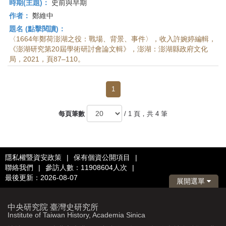
時期(主題)：
史前與早期
作者：
鄭維中
題名 (點擊閱讀)：
〈1664年鄭荷澎湖之役：戰場、背景、事件〉，收入許婉婷編輯，
《澎湖研究第20屆學術研討會論文輯》，澎湖：澎湖縣政府文化
局，2021，頁87–110。
1
每頁筆數
/ 1 頁，共 4 筆
隱私權暨資安政策
|
保有個資公開項目
|
聯絡我們
|
參訪人數：11908604人次
|
最後更新：2026-08-07
展開選單
中央研究院 臺灣史研究所
Institute of Taiwan History, Academia Sinica