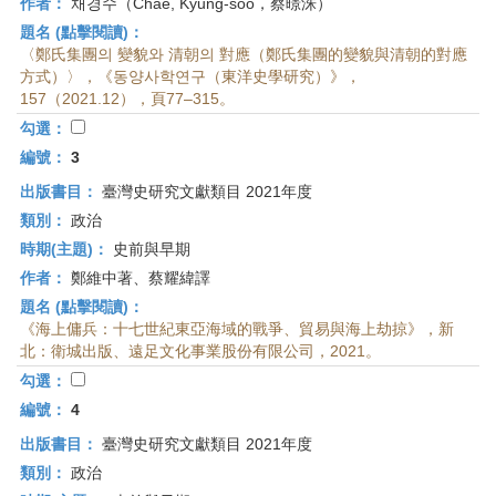
作者：
채경수（Chae, Kyung-soo，蔡暻洙）
題名 (點擊閱讀)：
〈鄭氏集團의 變貌와 清朝의 對應（鄭氏集團的變貌與清朝的對應
方式）〉，《동양사학연구（東洋史學研究）》，
157（2021.12），頁77–315。
勾選：
編號：
3
出版書目：
臺灣史研究文獻類目 2021年度
類別：
政治
時期(主題)：
史前與早期
作者：
鄭維中著、蔡耀緯譯
題名 (點擊閱讀)：
《海上傭兵：十七世紀東亞海域的戰爭、貿易與海上劫掠》，新
北：衛城出版、遠足文化事業股份有限公司，2021。
勾選：
編號：
4
出版書目：
臺灣史研究文獻類目 2021年度
類別：
政治