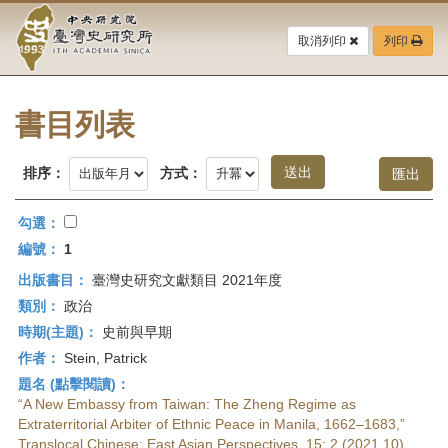
中
跳
到
取消列印
列印
央
主
要
研
內
容
書目列表
究
區
塊
院-
排序：
方式：
臺
勾選：
灣
編號：
1
出版書目：
臺灣史研究文獻類目 2021年度
史
類別：
政治
研
時期(主題)：
史前與早期
作者：
Stein, Patrick
究
題名 (點擊閱讀)：
所-
“A New Embassy from Taiwan: The Zheng Regime as
Extraterritorial Arbiter of Ethnic Peace in Manila, 1662–1683,”
Translocal Chinese: East Asian Perspectives, 15: 2 (2021.10),