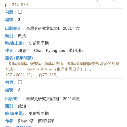
首
pp. 247–270.
頁
勾選：
編號：
2
出版書目：
臺灣史研究文獻類目 2021年度
類別：
政治
時期(主題)：
史前與早期
作者：
채경수（Chae, Kyung-soo，蔡暻洙）
題名 (點擊閱讀)：
〈鄭氏集團의 變貌와 清朝의 對應（鄭氏集團的變貌與清朝的對應
方式）〉，《동양사학연구（東洋史學研究）》，
157（2021.12），頁77–315。
勾選：
編號：
3
出版書目：
臺灣史研究文獻類目 2021年度
類別：
政治
時期(主題)：
史前與早期
作者：
鄭維中著、蔡耀緯譯