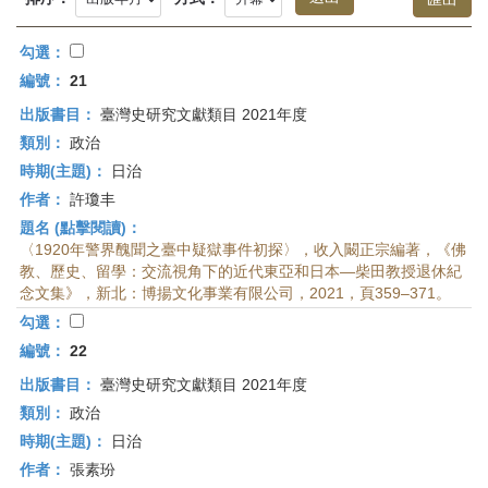
首
頁
勾選：
編號：
21
出版書目：
臺灣史研究文獻類目 2021年度
類別：
政治
時期(主題)：
日治
作者：
許瓊丰
題名 (點擊閱讀)：
〈1920年警界醜聞之臺中疑獄事件初探〉，收入闞正宗編著，《佛
教、歷史、留學：交流視角下的近代東亞和日本—柴田教授退休紀
念文集》，新北：博揚文化事業有限公司，2021，頁359–371。
勾選：
編號：
22
出版書目：
臺灣史研究文獻類目 2021年度
類別：
政治
時期(主題)：
日治
作者：
張素玢