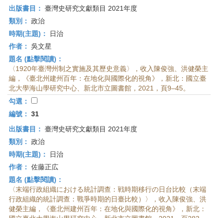
出版書目：
臺灣史研究文獻類目 2021年度
類別：
政治
時期(主題)：
日治
作者：
吳文星
題名 (點擊閱讀)：
〈1920年臺灣州制之實施及其歷史意義〉，收入陳俊強、洪健榮主
編，《臺北州建州百年：在地化與國際化的視角》，新北：國立臺
北大學海山學研究中心、新北市立圖書館，2021，頁9–45。
勾選：
編號：
31
出版書目：
臺灣史研究文獻類目 2021年度
類別：
政治
時期(主題)：
日治
作者：
佐藤正広
題名 (點擊閱讀)：
〈末端行政組織における統計調查：戦時期移行の日台比較（末端
行政組織的統計調查：戰爭時期的日臺比較）〉，收入陳俊強、洪
健榮主編，《臺北州建州百年：在地化與國際化的視角》，新北：