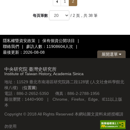
上
1
2
一
頁
每頁筆數
/ 2 頁，共 38 筆
隱私權暨資安政策
|
保有個資公開項目
|
聯絡我們
|
參訪人數：11908604人次
|
最後更新：2026-08-08
展開選單
中央研究院 臺灣史研究所
Institute of Taiwan History, Academia Sinica
地址：11529 臺北市南港區研究院路二段128號 (人文社會科學館北
棟八樓) (
位置圖
)
電話：886-2-2652-5350 傳真：886-2-2788-1956
最佳瀏覽：1440×900 | Chrome、Firefox、Edge、IE11以上版
本
Copyright © 2018 All Rights Reserved 本網站圖文資料未經授權請
勿使用