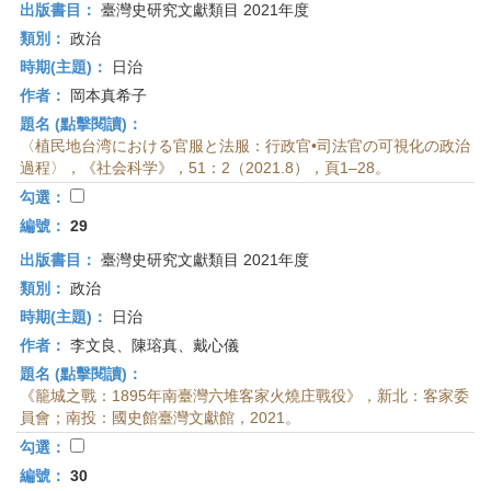
出版書目：
臺灣史研究文獻類目 2021年度
類別：
政治
時期(主題)：
日治
作者：
岡本真希子
題名 (點擊閱讀)：
〈植民地台湾における官服と法服：行政官•司法官の可視化の政治
過程〉，《社会科学》，51：2（2021.8），頁1–28。
勾選：
編號：
29
出版書目：
臺灣史研究文獻類目 2021年度
類別：
政治
時期(主題)：
日治
作者：
李文良、陳瑢真、戴心儀
題名 (點擊閱讀)：
《籠城之戰：1895年南臺灣六堆客家火燒庄戰役》，新北：客家委
員會；南投：國史館臺灣文獻館，2021。
勾選：
編號：
30