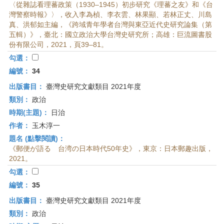
〈從雜誌看理蕃政策（1930–1945）初步研究《理蕃之友》和《台
灣警察時報》〉，收入李為楨、李衣雲、林果顯、若林正丈、川島
真、洪郁如主編，《跨域青年學者台灣與東亞近代史研究論集（第
五輯）》，臺北：國立政治大學台灣史研究所；高雄：巨流圖書股
份有限公司，2021，頁39–81。
勾選：
編號：
34
出版書目：
臺灣史研究文獻類目 2021年度
類別：
政治
時期(主題)：
日治
作者：
玉木淳一
題名 (點擊閱讀)：
《郵便が語る 台湾の日本時代50年史》，東京：日本郵趣出版，
2021。
勾選：
編號：
35
出版書目：
臺灣史研究文獻類目 2021年度
類別：
政治