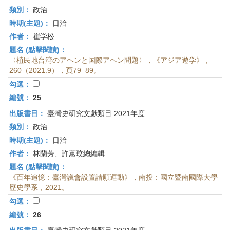
類別：
政治
時期(主題)：
日治
作者：
崔学松
題名 (點擊閱讀)：
〈植民地台湾のアヘンと国際アヘン問題〉，《アジア遊学》，
260（2021.9），頁79–89。
勾選：
編號：
25
出版書目：
臺灣史研究文獻類目 2021年度
類別：
政治
時期(主題)：
日治
作者：
林蘭芳、許蕙玟總編輯
題名 (點擊閱讀)：
《百年追憶：臺灣議會設置請願運動》，南投：國立暨南國際大學
歷史學系，2021。
勾選：
編號：
26