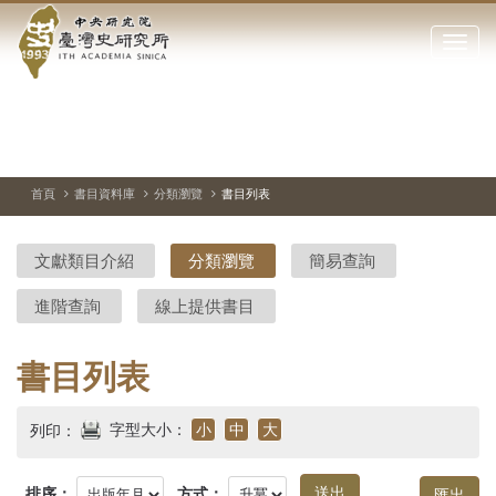
中
跳
到
點
央
主
擊
要
開
研
內
啟
容
或
究
切
上
下
主
區
換
一
一
圖
關
暫
張
張
連
塊
閉
停、
圖
圖
結
院-
播
片
片
首頁
書目資料庫
分類瀏覽
書目列表
網
放
站
臺
主
文獻類目介紹
分類瀏覽
簡易查詢
要
灣
選
進階查詢
線上提供書目
單
史
研
書目列表
究
字型大小：
小
中
大
列印：
所-
排序：
方式：