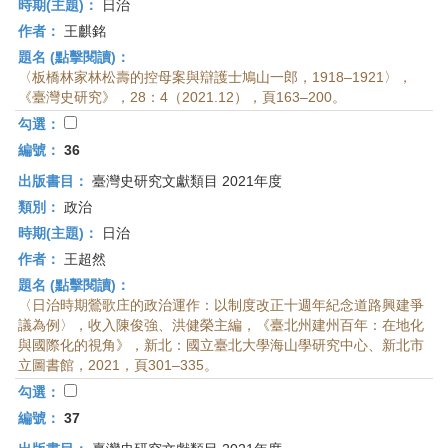
時期(主題)：
日治
作者：
王麒銘
題名 (點擊閱讀)：
〈板橋林家林松壽的控母案與辯護士鳩山一郎，1918–1921〉，
《臺灣史研究》，28：4（2021.12），頁163–200。
勾選：
編號：
36
出版書目：
臺灣史研究文獻類目 2021年度
類別：
政治
時期(主題)：
日治
作者：
王超然
題名 (點擊閱讀)：
〈日治時期鶯歌庄的政治運作：以制度改正十週年紀念道路興建爭
議為例〉，收入陳俊強、洪健榮主編，《臺北州建州百年：在地化
與國際化的視角》，新北：國立臺北大學海山學研究中心、新北市
立圖書館，2021，頁301–335。
勾選：
編號：
37