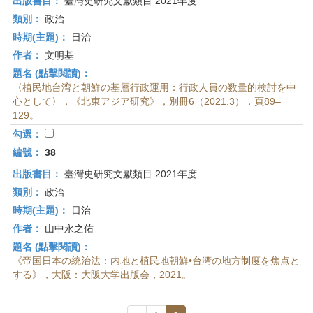
出版書目：
臺灣史研究文獻類目 2021年度
類別：
政治
時期(主題)：
日治
作者：
文明基
題名 (點擊閱讀)：
〈植民地台湾と朝鮮の基層行政運用：行政人員の数量的検討を中
心として〉，《北東アジア研究》，別冊6（2021.3），頁89–
129。
勾選：
編號：
38
出版書目：
臺灣史研究文獻類目 2021年度
類別：
政治
時期(主題)：
日治
作者：
山中永之佑
題名 (點擊閱讀)：
《帝国日本の統治法：内地と植民地朝鮮•台湾の地方制度を焦点と
する》，大阪：大阪大学出版会，2021。