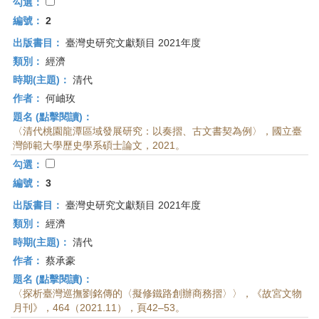
首
勾選：
頁
編號：
2
出版書目：
臺灣史研究文獻類目 2021年度
類別：
經濟
時期(主題)：
清代
作者：
何岫玫
題名 (點擊閱讀)：
〈清代桃園龍潭區域發展研究：以奏摺、古文書契為例〉，國立臺
灣師範大學歷史學系碩士論文，2021。
勾選：
編號：
3
出版書目：
臺灣史研究文獻類目 2021年度
類別：
經濟
時期(主題)：
清代
作者：
蔡承豪
題名 (點擊閱讀)：
〈探析臺灣巡撫劉銘傳的〈擬修鐵路創辦商務摺〉〉，《故宮文物
月刊》，464（2021.11），頁42–53。