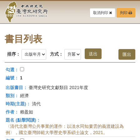
中
跳
到
取消列印
列印
央
主
要
研
內
容
書目列表
究
區
塊
院-
排序：
方式：
臺
勾選：
灣
編號：
1
出版書目：
臺灣史研究文獻類目 2021年度
史
類別：
經濟
研
時期(主題)：
清代
作者：
賴盈如
究
題名 (點擊閱讀)：
所-
〈清代北臺灣公共事業的運作：以淡水同知婁雲的義渡建設為
例〉，國立臺灣師範大學歷史學系碩士論文，2021。