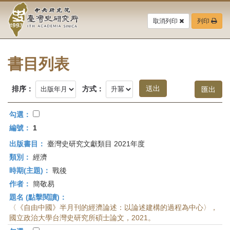
中
跳
到
取消列印
列印
央
主
要
研
內
容
書目列表
究
區
塊
院-
排序：
方式：
臺
勾選：
灣
編號：
1
出版書目：
臺灣史研究文獻類目 2021年度
史
類別：
經濟
研
時期(主題)：
戰後
作者：
簡敬易
究
題名 (點擊閱讀)：
所-
〈《自由中國》半月刊的經濟論述：以論述建構的過程為中心〉，
國立政治大學台灣史研究所碩士論文，2021。