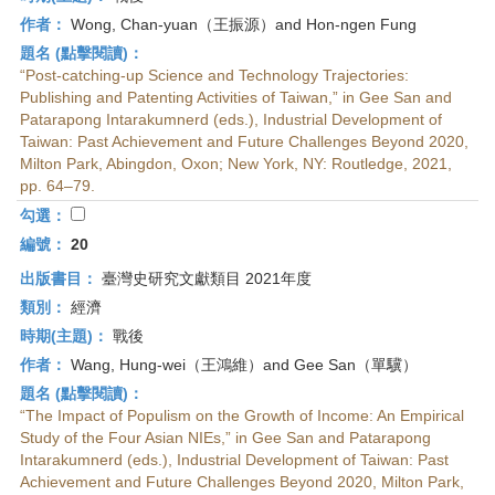
作者：
Wong, Chan-yuan（王振源）and Hon-ngen Fung
題名 (點擊閱讀)：
“Post-catching-up Science and Technology Trajectories:
Publishing and Patenting Activities of Taiwan,” in Gee San and
Patarapong Intarakumnerd (eds.), Industrial Development of
Taiwan: Past Achievement and Future Challenges Beyond 2020,
Milton Park, Abingdon, Oxon; New York, NY: Routledge, 2021,
pp. 64–79.
勾選：
編號：
20
出版書目：
臺灣史研究文獻類目 2021年度
類別：
經濟
時期(主題)：
戰後
作者：
Wang, Hung-wei（王鴻維）and Gee San（單驥）
題名 (點擊閱讀)：
“The Impact of Populism on the Growth of Income: An Empirical
Study of the Four Asian NIEs,” in Gee San and Patarapong
Intarakumnerd (eds.), Industrial Development of Taiwan: Past
Achievement and Future Challenges Beyond 2020, Milton Park,