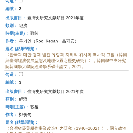
首
勾選：
頁
編號：
2
出版書目：
臺灣史研究文獻類目 2021年度
類別：
經濟
時期(主題)：
戰後
作者：
루커안（Roo, Keoan，呂可安）
題名 (點擊閱讀)：
〈한국과 대만 경제 발전 유형과 지리적 위치의 역사적 고찰（韓國
與臺灣經濟發展型態及地理位置之歷史研究）〉，韓國學中央研究
院韓國學大學院經濟學系碩士論文，2021。
勾選：
編號：
3
出版書目：
臺灣史研究文獻類目 2021年度
類別：
經濟
時期(主題)：
戰後
作者：
鄭筑勻
題名 (點擊閱讀)：
〈台灣省菸葉耕作事業改進社之研究（1946–2002）〉，國立政治