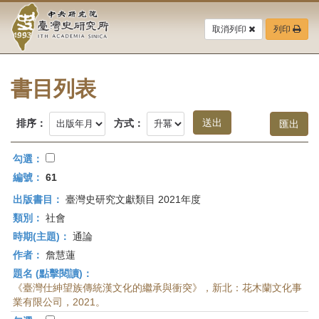
中
跳
到
取消列印
列印
央
主
要
研
內
容
書目列表
究
區
塊
院-
排序：
方式：
臺
勾選：
灣
編號：
61
出版書目：
臺灣史研究文獻類目 2021年度
史
類別：
社會
研
時期(主題)：
通論
作者：
詹慧蓮
究
題名 (點擊閱讀)：
所-
《臺灣仕紳望族傳統漢文化的繼承與衝突》，新北：花木蘭文化事
業有限公司，2021。