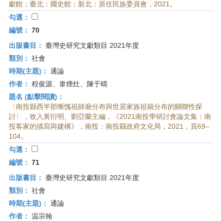
獻館；臺北：國史館；新北：原住民族委員會，2021。
勾選：
編號：
70
出版書目：
臺灣史研究文獻類目 2021年度
類別：
社會
時期(主題)：
通論
作者：
程俊源、韋煙灶、陳于晴
題名 (點擊閱讀)：
〈南投縣西半部慚愧祖師廟分布與世居家族祖籍分布的關聯性探
討〉，收入黃衍明、劉亞蘭主編，《2021南投學研討會論文集：南
投客家的描寫與建構》，南投：南投縣政府文化局，2021，頁69–
104。
勾選：
編號：
71
出版書目：
臺灣史研究文獻類目 2021年度
類別：
社會
時期(主題)：
通論
作者：
温宗翰