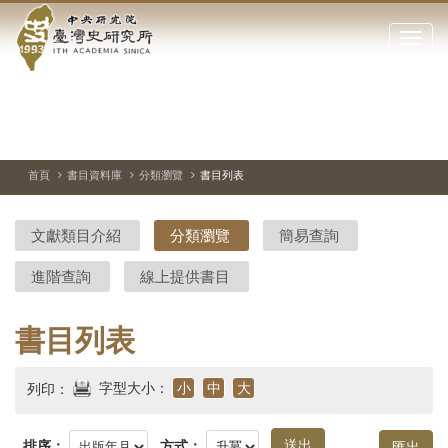
中
跳
到
點
央
主
擊
要
開
研
內
啟
容
或
究
切
上
下
主
區
換
一
一
圖
關
暫
張
張
連
塊
閉
停、
圖
圖
結
院-
播
片
片
首頁
書目資料庫
分類瀏覽
書目列表
網
放
站
臺
主
文獻類目介紹
分類瀏覽
簡易查詢
要
灣
選
進階查詢
線上提供書目
單
史
研
書目列表
究
字型大小：
小
中
大
列印：
所-
排序：
方式：