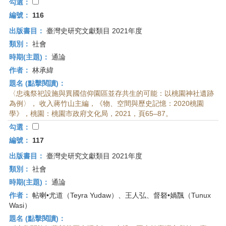
勾選：
編號：
116
出版書目：
臺灣史研究文獻類目 2021年度
類別：
社會
時期(主題)：
通論
作者：
林承緯
題名 (點擊閱讀)：
〈忠魂祭祀設施與異國信仰園區並存共生的可能：以桃園神社遺跡
為例〉， 收入蔣竹山主編，《物、空間與歷史記憶：2020桃園
學》，桃園：桃園市政府文化局，2021，頁65–87。
勾選：
編號：
117
出版書目：
臺灣史研究文獻類目 2021年度
類別：
社會
時期(主題)：
通論
作者：
帖喇•尤道（Teyra Yudaw）、王人弘、督砮•媧飁（Tunux
Wasi）
題名 (點擊閱讀)：