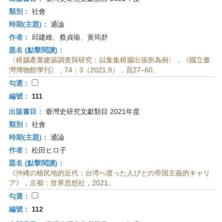
類別：
社會
時期(主題)：
通論
作者：
邱建維、蔡貞瑜、黃筠舒
題名 (點擊閱讀)：
〈樟腦產業建築調查與研究：以集集樟腦出張所為例〉，《國立臺
灣博物館學刊》，74：3（2021.9），頁27–60。
勾選：
編號：
111
出版書目：
臺灣史研究文獻類目 2021年度
類別：
社會
時期(主題)：
通論
作者：
松田ヒロ子
題名 (點擊閱讀)：
《沖縄の植民地的近代：台湾へ渡った人びとの帝国主義的キャリ
ア》，京都：世界思想社，2021。
勾選：
編號：
112