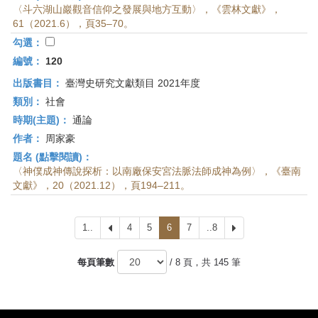
〈斗六湖山巖觀音信仰之發展與地方互動〉，《雲林文獻》，
61（2021.6），頁35–70。
勾選：
編號：
120
出版書目：
臺灣史研究文獻類目 2021年度
類別：
社會
時期(主題)：
通論
作者：
周家豪
題名 (點擊閱讀)：
〈神僕成神傳說探析：以南廠保安宮法脈法師成神為例〉，《臺南
文獻》，20（2021.12），頁194–211。
1..
上
4
5
6
7
..8
下
一
一
頁
頁
每頁筆數
/ 8 頁，共 145 筆