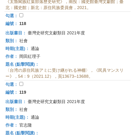
《太魯閣族紅葉部落歷史研究》，南投：國史館臺灣文獻館；臺
北：國史館；新北：原住民族委員會，2021。
勾選：
編號：
118
出版書目：
臺灣史研究文獻類目 2021年度
類別：
社會
時期(主題)：
通論
作者：
岡田紅理子
題名 (點擊閱讀)：
〈台湾の原住民族アミに受け継がれる神棚〉，《民具マンスリ
ー》，54：9（2021.12），頁13673–13688。
勾選：
編號：
119
出版書目：
臺灣史研究文獻類目 2021年度
類別：
社會
時期(主題)：
通論
作者：
官志隆
題名 (點擊閱讀)：