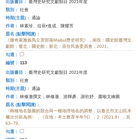
出版書目：
臺灣史研究文獻類目 2021年度
類別：
社會
時期(主題)：
通論
作者：
林素珍、拉蓊•進成、陳耀芳
題名 (點擊閱讀)：
《撒奇萊雅族馬立雲部落Maibul歷史研究》，南投：國史館臺灣文
獻館；臺北：國史館；新北：原住民族委員會，2021。
勾選：
編號：
113
出版書目：
臺灣史研究文獻類目 2021年度
類別：
社會
時期(主題)：
通論
作者：
林修澈撰文，林修澈、游輝彥、謝欣妤、蕭喻文繪圖
題名 (點擊閱讀)：
〈兩種地名版圖的競合與一種地理地名的調整：以臺北市文山區木
柵次分區為例〉，《在地：本土教育半年刊》，2（2021.9），頁
63–79。
勾選：