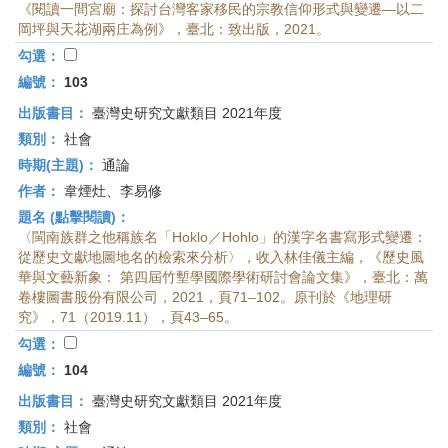
《閱讀一間宮廟：探討台灣客家移民的宗教信仰形式與變遷—以二
岡坪與天花湖兩庄為例》，臺北：致出版，2021。
勾選：
編號：
103
出版書目：
臺灣史研究文獻類目 2021年度
類別：
社會
時期(主題)：
通論
作者：
韋煙灶、李易修
題名 (點擊閱讀)：
〈閩南族群之他稱族名「Hoklo／Hohlo」的漢字名書寫形式變遷：
從歷史文獻地圖地名的檢索來分析〉，收入林佳儀主編，《歷史風
華與文藝新象： 第四屆竹塹學國際學術研討會論文集》，臺北：萬
卷樓圖書股份有限公司，2021，頁71–102。原刊於《地理研
究》，71（2019.11），頁43–65。
勾選：
編號：
104
出版書目：
臺灣史研究文獻類目 2021年度
類別：
社會