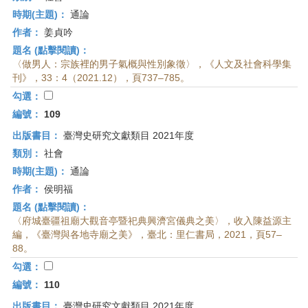
時期(主題)：
通論
作者：
姜貞吟
題名 (點擊閱讀)：
〈做男人：宗族裡的男子氣概與性別象徵〉，《人文及社會科學集
刊》，33：4（2021.12），頁737–785。
勾選：
編號：
109
出版書目：
臺灣史研究文獻類目 2021年度
類別：
社會
時期(主題)：
通論
作者：
侯明福
題名 (點擊閱讀)：
〈府城臺疆祖廟大觀音亭暨祀典興濟宮儀典之美〉，收入陳益源主
編，《臺灣與各地寺廟之美》，臺北：里仁書局，2021，頁57–
88。
勾選：
編號：
110
出版書目：
臺灣史研究文獻類目 2021年度