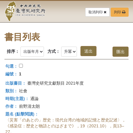
中
跳
到
取消列印
列印
央
主
要
研
內
容
書目列表
究
區
塊
院-
排序：
方式：
臺
勾選：
灣
編號：
1
出版書目：
臺灣史研究文獻類目 2021年度
史
類別：
社會
研
時期(主題)：
通論
作者：
前野清太朗
究
題名 (點擊閱讀)：
所-
〈災害「のあとの」歴史：現代台湾の地域的記憶と歴史記述〉，
《感染症：歴史と物語とのはざまで》，19（2021.10），頁13–
27。