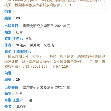
《MSGAMIL大豹風華：泰雅族大豹群對日抗戰120年紀念特輯》，
桃園：桃園市泰雅族大豹群族裔協會，2021。
勾選：
編號：
28
出版書目：
臺灣史研究文獻類目 2021年度
類別：
社會
時期(主題)：
日治
作者：
陳儀芬、孫秀蕙、阮理瑛
題名 (點擊閱讀)：
〈殖民時期女性「疾病」、「身體」與「健康」的符號運作策略與
論述建構：以《臺灣日日新報》女性醫藥廣告為例〉，《科技、醫
療與社會》，33（2021.10），頁57–119。
勾選：
編號：
29
出版書目：
臺灣史研究文獻類目 2021年度
類別：
社會
時期(主題)：
日治
作者：
陳柏宇