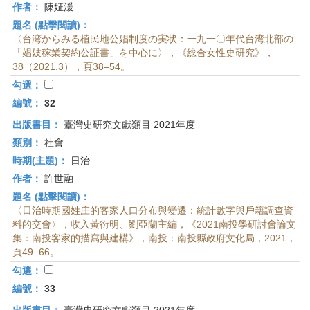
作者：
陳姃湲
題名 (點擊閱讀)：
〈台湾からみる植民地公娼制度の実状：一九一〇年代台湾北部の
「娼妓稼業契約公証書」を中心に〉，《総合女性史研究》，
38（2021.3），頁38–54。
勾選：
編號：
32
出版書目：
臺灣史研究文獻類目 2021年度
類別：
社會
時期(主題)：
日治
作者：
許世融
題名 (點擊閱讀)：
〈日治時期國姓庄的客家人口分布與變遷：統計數字與戶籍調查資
料的交會〉，收入黃衍明、劉亞蘭主編，《2021南投學研討會論文
集：南投客家的描寫與建構》，南投：南投縣政府文化局，2021，
頁49–66。
勾選：
編號：
33