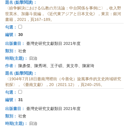
題名 (點擊閱讀)：
〈紛争解決における仏教の方法論：中台関係を事例に〉，收入野
世英水、加藤斗規編，《近代東アジアと日本文化》，東京：銀河
書籍，2021，頁167–189。
勾選：
編號：
30
出版書目：
臺灣史研究文獻類目 2021年度
類別：
社會
時期(主題)：
日治
作者：
陳彥傑、陳秀琍、王子碩、黃文亭、陳家琦
題名 (點擊閱讀)：
〈1904年7月18日臺南灣裡街（今善化）旋風事件的文史跨域研究
初探〉，《臺南文獻》，20（2021.12），頁240–255。
勾選：
編號：
31
出版書目：
臺灣史研究文獻類目 2021年度
類別：
社會
時期(主題)：
日治