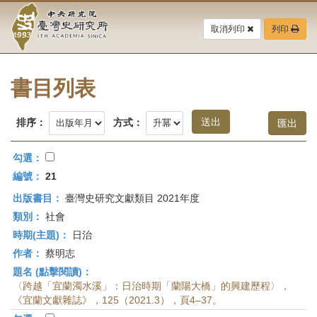
中
跳
到
取消列印
列印
央
主
要
研
內
容
書目列表
究
區
塊
院-
排序：
方式：
臺
勾選：
灣
編號：
21
出版書目：
臺灣史研究文獻類目 2021年度
史
類別：
社會
研
時期(主題)：
日治
作者：
蔡明志
究
題名 (點擊閱讀)：
所-
〈跨越「宜蘭濁水溪」：日治時期「蘭陽大橋」的興建歷程〉，
《宜蘭文獻雜誌》，125（2021.3），頁4–37。