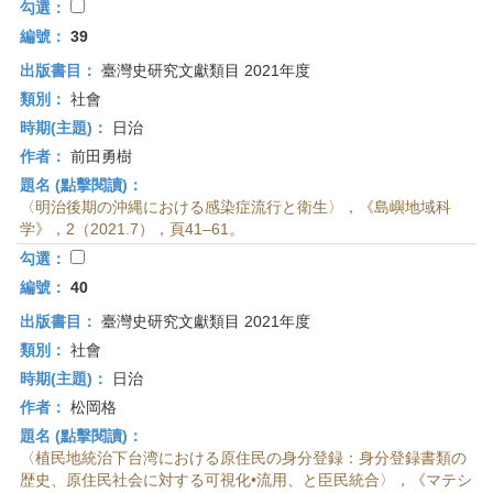
勾選：
編號：
39
出版書目：
臺灣史研究文獻類目 2021年度
類別：
社會
時期(主題)：
日治
作者：
前田勇樹
題名 (點擊閱讀)：
〈明治後期の沖縄における感染症流行と衛生〉，《島嶼地域科
学》，2（2021.7），頁41–61。
勾選：
編號：
40
出版書目：
臺灣史研究文獻類目 2021年度
類別：
社會
時期(主題)：
日治
作者：
松岡格
題名 (點擊閱讀)：
〈植民地統治下台湾における原住民の身分登録：身分登録書類の
歴史、原住民社会に対する可視化•流用、と臣民統合〉，《マテシ