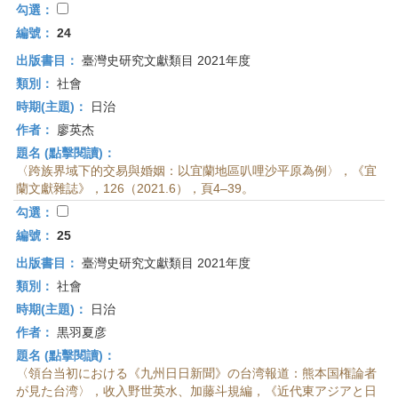
勾選：
編號：
24
出版書目：
臺灣史研究文獻類目 2021年度
類別：
社會
時期(主題)：
日治
作者：
廖英杰
題名 (點擊閱讀)：
〈跨族界域下的交易與婚姻：以宜蘭地區叭哩沙平原為例〉，《宜
蘭文獻雜誌》，126（2021.6），頁4–39。
勾選：
編號：
25
出版書目：
臺灣史研究文獻類目 2021年度
類別：
社會
時期(主題)：
日治
作者：
黒羽夏彦
題名 (點擊閱讀)：
〈領台当初における《九州日日新聞》の台湾報道：熊本国権論者
が見た台湾〉，收入野世英水、加藤斗規編，《近代東アジアと日