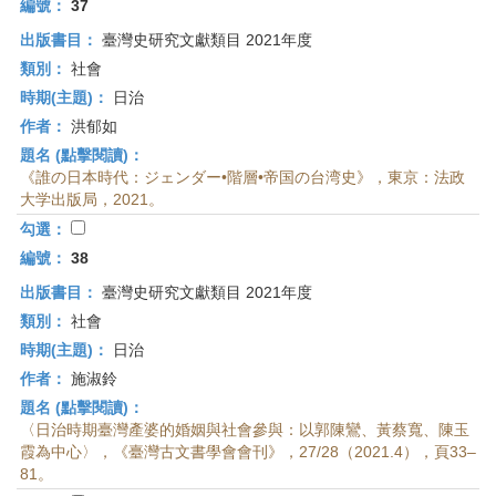
編號：
37
出版書目：
臺灣史研究文獻類目 2021年度
類別：
社會
時期(主題)：
日治
作者：
洪郁如
題名 (點擊閱讀)：
《誰の日本時代：ジェンダー•階層•帝国の台湾史》，東京：法政
大学出版局，2021。
勾選：
編號：
38
出版書目：
臺灣史研究文獻類目 2021年度
類別：
社會
時期(主題)：
日治
作者：
施淑鈴
題名 (點擊閱讀)：
〈日治時期臺灣產婆的婚姻與社會參與：以郭陳鸞、黃蔡寬、陳玉
霞為中心〉，《臺灣古文書學會會刊》，27/28（2021.4），頁33–
81。