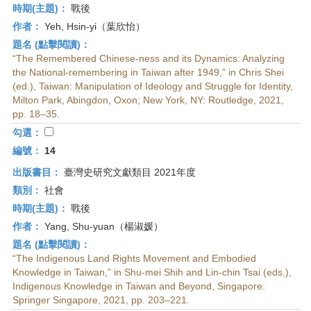
時期(主題)：
戰後
作者：
Yeh, Hsin-yi（葉欣怡）
題名 (點擊閱讀)：
“The Remembered Chinese-ness and its Dynamics: Analyzing
the National-remembering in Taiwan after 1949,” in Chris Shei
(ed.), Taiwan: Manipulation of Ideology and Struggle for Identity,
Milton Park, Abingdon, Oxon; New York, NY: Routledge, 2021,
pp. 18–35.
勾選：
編號：
14
出版書目：
臺灣史研究文獻類目 2021年度
類別：
社會
時期(主題)：
戰後
作者：
Yang, Shu-yuan（楊淑媛）
題名 (點擊閱讀)：
“The Indigenous Land Rights Movement and Embodied
Knowledge in Taiwan,” in Shu-mei Shih and Lin-chin Tsai (eds.),
Indigenous Knowledge in Taiwan and Beyond, Singapore:
Springer Singapore, 2021, pp. 203–221.