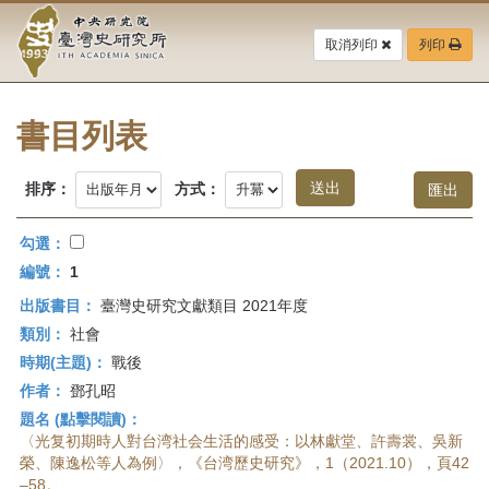
中
跳
到
取消列印
列印
央
主
要
研
內
容
書目列表
究
區
塊
院-
排序：
方式：
臺
勾選：
灣
編號：
1
出版書目：
臺灣史研究文獻類目 2021年度
史
類別：
社會
研
時期(主題)：
戰後
作者：
鄧孔昭
究
題名 (點擊閱讀)：
所-
〈光复初期時人對台湾社会生活的感受：以林獻堂、許壽裳、吳新
榮、陳逸松等人為例〉，《台湾歷史研究》，1（2021.10），頁42
–58。