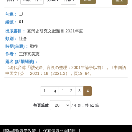
首
頁
勾選：
編號：
61
出版書目：
臺灣史研究文獻類目 2021年度
類別：
社會
時期(主題)：
戰後
作者：
三澤真美恵
題名 (點擊閱讀)：
〈現代台湾「慰安婦」言説の整理：2001年論争以前〉，《中国語
中国文化》，2021：18（2021.3），頁19–64。
1..
上
1
2
3
4
一
頁
每頁筆數
/ 4 頁，共 61 筆
隱私權暨資安政策
|
保有個資公開項目
|