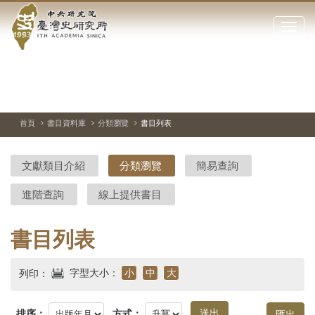
中
跳
到
點
央
主
擊
要
開
研
內
啟
容
或
究
切
上
下
主
區
換
一
一
圖
關
暫
張
張
連
塊
閉
停、
圖
圖
結
院-
播
片
片
首頁
書目資料庫
分類瀏覽
書目列表
網
放
站
臺
主
文獻類目介紹
分類瀏覽
簡易查詢
要
灣
選
進階查詢
線上提供書目
單
史
研
書目列表
究
字型大小：
小
中
大
列印：
所-
排序：
方式：