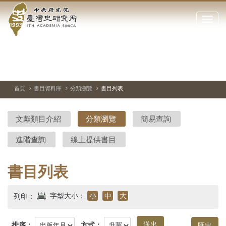
中
跳
到
點
央
主
擊
要
開
研
內
啟
容
或
究
切
上
下
主
區
換
一
一
圖
關
暫
張
張
連
塊
閉
停、
圖
圖
結
院-
播
片
片
首頁
書目資料庫
分類瀏覽
書目列表
網
放
站
臺
主
文獻類目介紹
分類瀏覽
簡易查詢
要
灣
選
進階查詢
線上提供書目
單
史
研
書目列表
究
字型大小：
小
中
大
列印：
所-
排序：
方式：