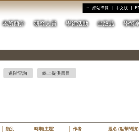
網站導覽
|
中文版
|
E
:::
本所簡介
研究人員
學術活動
出版品
學術
進階查詢
線上提供書目
類別
時期(主題)
作者
題名 (點擊閱讀)