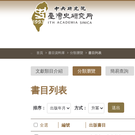
中
跳
到
央
主
要
研
內
容
究
區
塊
院-
首頁
書目資料庫
分類瀏覽
書目列表
:::
臺
文獻類目介紹
分類瀏覽
簡易查詢
灣
史
書目列表
研
排序：
方式：
究
所-
全選
編號
出版書目