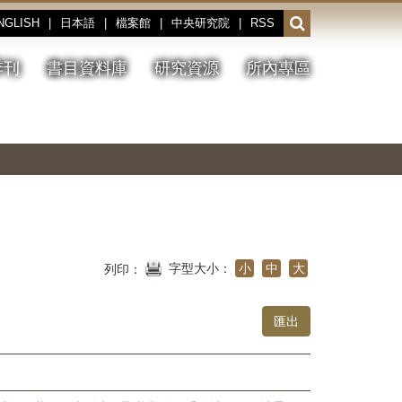
NGLISH
|
日本語
|
檔案館
|
中央研究院
|
RSS
開
啟
或
季刊
書目資料庫
研究資源
所內專區
收
合
搜
切
上
下
主
換
一
一
圖
尋
暫
張
張
連
停、
圖
圖
結
欄
播
片
片
位
放
字型大小：
小
中
大
列印：