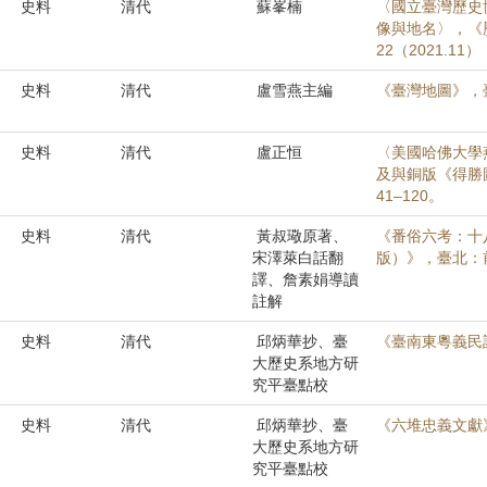
史料
清代
蘇峯楠
〈國立臺灣歷史
像與地名〉，《
22（2021.11
史料
清代
盧雪燕主編
《臺灣地圖》，
史料
清代
盧正恒
〈美國哈佛大學
及與銅版《得勝圖
41–120。
史料
清代
黃叔璥原著、
《番俗六考：十
宋澤萊白話翻
版）》，臺北：前
譯、詹素娟導讀
註解
史料
清代
邱炳華抄、臺
《臺南東粵義民
大歷史系地方研
究平臺點校
史料
清代
邱炳華抄、臺
《六堆忠義文獻
大歷史系地方研
究平臺點校