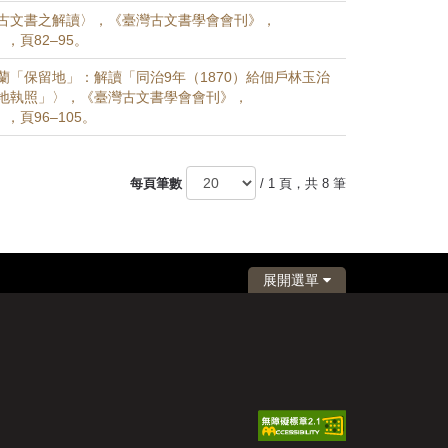
古文書之解讀〉，《臺灣古文書學會會刊》，
4），頁82–95。
蘭「保留地」：解讀「同治9年（1870）給佃戶林玉治
地執照」〉，《臺灣古文書學會會刊》，
4），頁96–105。
每頁筆數
/ 1 頁，共 8 筆
展開選單