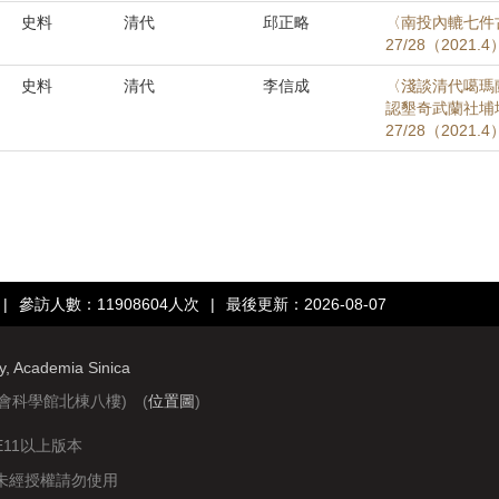
史料
清代
邱正略
〈南投內轆七件
27/28（2021.
史料
清代
李信成
〈淺談清代噶瑪
認墾奇武蘭社埔
27/28（2021.
|
參訪人數：11908604人次
|
最後更新：2026-08-07
ry, Academia Sinica
社會科學館北棟八樓) (
位置圖
)
IE11以上版本
站圖文資料未經授權請勿使用