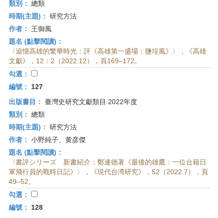
類別：
總類
時期(主題)：
研究方法
作者：
王御風
題名 (點擊閱讀)：
〈追憶高雄的繁華時光：評《高雄第一盛場：鹽埕風》〉，《高雄
文獻》，12：2（2022.12），頁169–172。
勾選：
編號：
127
出版書目：
臺灣史研究文獻類目 2022年度
類別：
總類
時期(主題)：
研究方法
作者：
小野純子、黄彦傑
題名 (點擊閱讀)：
〈書評シリーズ 新書紹介：鄭連德著《最後的雄鷹：一位台籍日
軍飛行員的戰時日記》〉，《現代台湾研究》，52（2022.7），頁
49–52。
勾選：
編號：
128