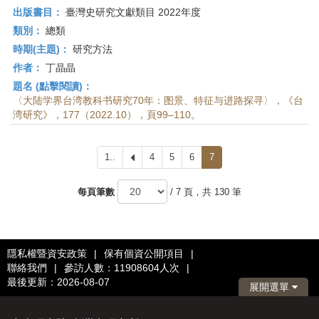
出版書目：
臺灣史研究文獻類目 2022年度
類別：
總類
時期(主題)：
研究方法
作者：
丁晶晶
題名 (點擊閱讀)：
〈大陆学界台湾教科书研究70年：图景、特征与进路探寻〉，《台
湾研究》，177（2022.10），頁99–110。
1..
上
4
5
6
7
一
頁
每頁筆數
/ 7 頁，共 130 筆
隱私權暨資安政策
|
保有個資公開項目
|
聯絡我們
|
參訪人數：11908604人次
|
最後更新：2026-08-07
展開選單