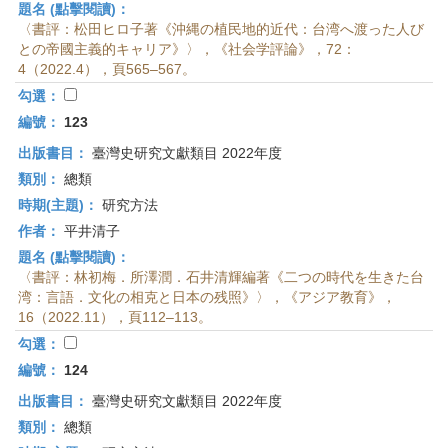
題名 (點擊閱讀)：
〈書評：松田ヒロ子著《沖縄の植民地的近代：台湾へ渡った人び
との帝國主義的キャリア》〉，《社会学評論》，72：
4（2022.4），頁565–567。
勾選：
編號：
123
出版書目：
臺灣史研究文獻類目 2022年度
類別：
總類
時期(主題)：
研究方法
作者：
平井清子
題名 (點擊閱讀)：
〈書評：林初梅．所澤潤．石井清輝編著《二つの時代を生きた台
湾：言語．文化の相克と日本の残照》〉，《アジア教育》，
16（2022.11），頁112–113。
勾選：
編號：
124
出版書目：
臺灣史研究文獻類目 2022年度
類別：
總類