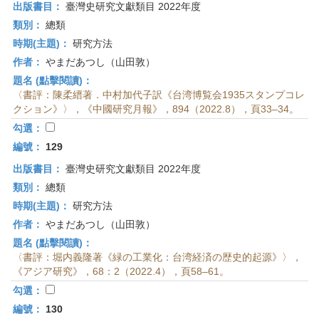
出版書目：
臺灣史研究文獻類目 2022年度
類別：
總類
時期(主題)：
研究方法
作者：
やまだあつし（山田敦）
題名 (點擊閱讀)：
〈書評：陳柔縉著．中村加代子訳《台湾博覧会1935スタンプコレ
クション》〉，《中國研究月報》，894（2022.8），頁33–34。
勾選：
編號：
129
出版書目：
臺灣史研究文獻類目 2022年度
類別：
總類
時期(主題)：
研究方法
作者：
やまだあつし（山田敦）
題名 (點擊閱讀)：
〈書評：堀内義隆著《緑の工業化：台湾経済の歴史的起源》〉，
《アジア研究》，68：2（2022.4），頁58–61。
勾選：
編號：
130