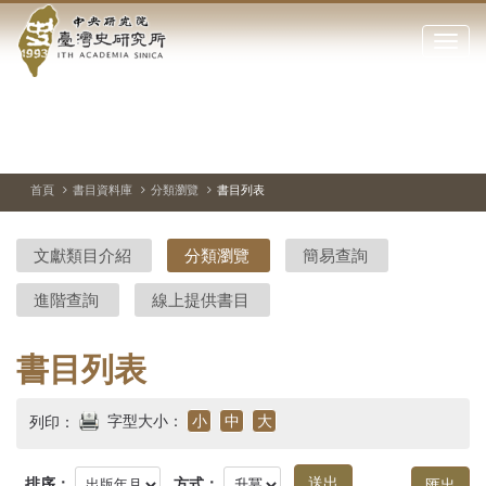
中
跳
到
點
央
主
擊
要
開
研
內
啟
容
或
究
切
上
下
主
區
換
一
一
圖
關
暫
張
張
連
塊
閉
停、
圖
圖
結
院-
播
片
片
首頁
書目資料庫
分類瀏覽
書目列表
網
放
站
臺
主
文獻類目介紹
分類瀏覽
簡易查詢
要
灣
選
進階查詢
線上提供書目
單
史
研
書目列表
究
字型大小：
小
中
大
列印：
所-
排序：
方式：