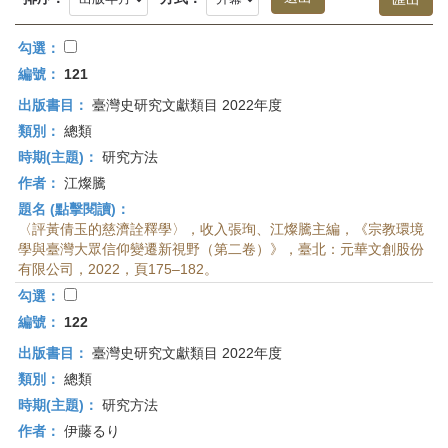
首
頁
勾選：
編號：
121
出版書目：
臺灣史研究文獻類目 2022年度
類別：
總類
時期(主題)：
研究方法
作者：
江燦騰
題名 (點擊閱讀)：
〈評黃倩玉的慈濟詮釋學〉，收入張珣、江燦騰主編，《宗教環境
學與臺灣大眾信仰變遷新視野（第二卷）》，臺北：元華文創股份
有限公司，2022，頁175–182。
勾選：
編號：
122
出版書目：
臺灣史研究文獻類目 2022年度
類別：
總類
時期(主題)：
研究方法
作者：
伊藤るり