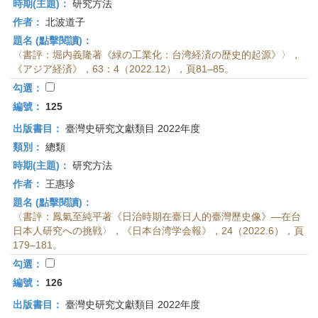
時期(主題)：
研究方法
作者：
北波道子
題名 (點擊閱讀)：
〈書評：堀内義隆著《緑の工業化：台湾経済の歴史的起源》〉，
《アジア経済》，63：4（2022.12），頁81–85。
勾選：
編號：
125
出版書目：
臺灣史研究文獻類目 2022年度
類別：
總類
時期(主題)：
研究方法
作者：
王惠珍
題名 (點擊閱讀)：
〈書評：鳳氣至純平著《日治時期在臺日人的臺灣歷史像》—在台
日本人研究への挑戦〉，《日本台湾学会報》，24（2022.6），頁
179–181。
勾選：
編號：
126
出版書目：
臺灣史研究文獻類目 2022年度