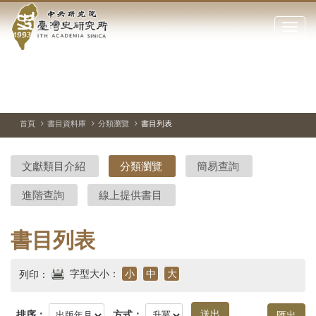
中
跳
到
點
央
主
擊
要
開
研
內
啟
容
或
究
切
上
下
主
區
換
一
一
圖
關
暫
張
張
連
塊
閉
停、
圖
圖
結
院-
播
片
片
首頁
書目資料庫
分類瀏覽
書目列表
網
放
站
臺
主
文獻類目介紹
分類瀏覽
簡易查詢
要
灣
選
進階查詢
線上提供書目
單
史
研
書目列表
究
字型大小：
小
中
大
列印：
所-
排序：
方式：