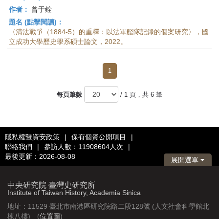
作者：
曾于銓
題名 (點擊閱讀)：
〈清法戰爭（1884-5）的重釋：以法軍艦隊記錄的個案研究〉，國
立成功大學歷史學系碩士論文，2022。
1
每頁筆數
/ 1 頁，共 6 筆
隱私權暨資安政策
|
保有個資公開項目
|
聯絡我們
|
參訪人數：11908604人次
|
最後更新：2026-08-08
展開選單
中央研究院 臺灣史研究所
Institute of Taiwan History, Academia Sinica
地址：11529 臺北市南港區研究院路二段128號 (人文社會科學館北
棟八樓) (
位置圖
)