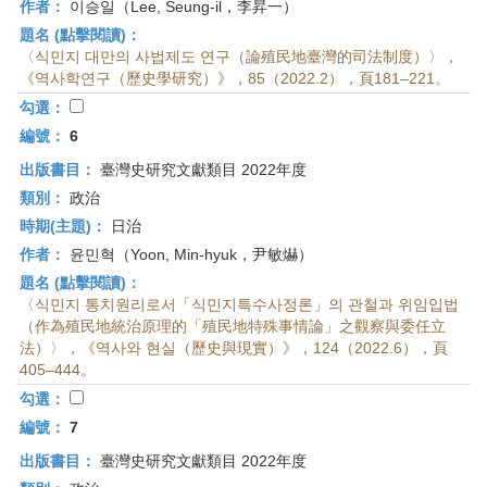
作者：
이승일（Lee, Seung-il，李昇一）
題名 (點擊閱讀)：
〈식민지 대만의 사법제도 연구（論殖民地臺灣的司法制度）〉，
《역사학연구（歷史學研究）》，85（2022.2），頁181–221。
勾選：
編號：
6
出版書目：
臺灣史研究文獻類目 2022年度
類別：
政治
時期(主題)：
日治
作者：
윤민혁（Yoon, Min-hyuk，尹敏爀）
題名 (點擊閱讀)：
〈식민지 통치원리로서「식민지특수사정론」의 관철과 위임입법
（作為殖民地統治原理的「殖民地特殊事情論」之觀察與委任立
法）〉，《역사와 현실（歷史與現實）》，124（2022.6），頁
405–444。
勾選：
編號：
7
出版書目：
臺灣史研究文獻類目 2022年度