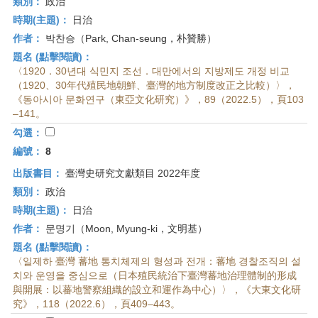
類別：
政治
時期(主題)：
日治
作者：
박찬승（Park, Chan-seung，朴贊勝）
題名 (點擊閱讀)：
〈1920．30년대 식민지 조선．대만에서의 지방제도 개정 비교
（1920、30年代殖民地朝鮮、臺灣的地方制度改正之比較）〉，
《동아시아 문화연구（東亞文化研究）》，89（2022.5），頁103
–141。
勾選：
編號：
8
出版書目：
臺灣史研究文獻類目 2022年度
類別：
政治
時期(主題)：
日治
作者：
문명기（Moon, Myung-ki，文明基）
題名 (點擊閱讀)：
〈일제하 臺灣 蕃地 통치체제의 형성과 전개：蕃地 경찰조직의 설
치와 운영을 중심으로（日本殖民統治下臺灣蕃地治理體制的形成
與開展：以蕃地警察組織的設立和運作為中心）〉，《大東文化研
究》，118（2022.6），頁409–443。