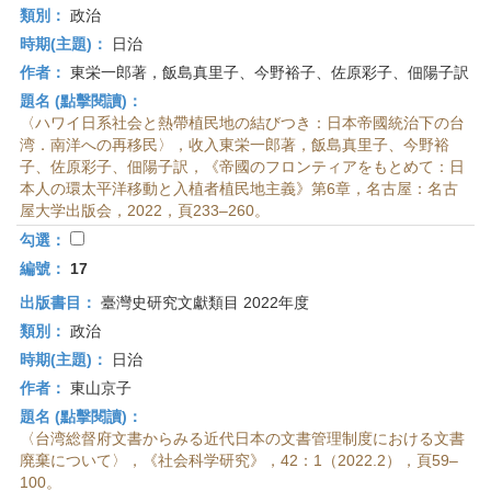
類別：
政治
時期(主題)：
日治
作者：
東栄一郎著，飯島真里子、今野裕子、佐原彩子、佃陽子訳
題名 (點擊閱讀)：
〈ハワイ日系社会と熱帶植民地の結びつき：日本帝國統治下の台
湾．南洋への再移民〉，收入東栄一郎著，飯島真里子、今野裕
子、佐原彩子、佃陽子訳，《帝國のフロンティアをもとめて：日
本人の環太平洋移動と入植者植民地主義》第6章，名古屋：名古
屋大学出版会，2022，頁233–260。
勾選：
編號：
17
出版書目：
臺灣史研究文獻類目 2022年度
類別：
政治
時期(主題)：
日治
作者：
東山京子
題名 (點擊閱讀)：
〈台湾総督府文書からみる近代日本の文書管理制度における文書
廃棄について〉，《社会科学研究》，42：1（2022.2），頁59–
100。