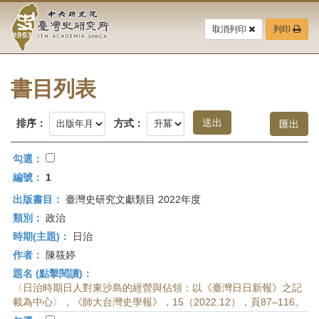
中
跳
到
取消列印
列印
央
主
要
研
內
容
書目列表
究
區
塊
院-
排序：
方式：
臺
勾選：
灣
編號：
1
出版書目：
臺灣史研究文獻類目 2022年度
史
類別：
政治
研
時期(主題)：
日治
作者：
陳筱婷
究
題名 (點擊閱讀)：
所-
〈日治時期日人對東沙島的經營與佔領：以《臺灣日日新報》之記
載為中心〉，《師大台灣史學報》，15（2022.12），頁87–116。