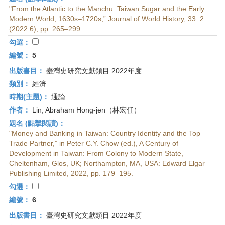
"From the Atlantic to the Manchu: Taiwan Sugar and the Early
Modern World, 1630s–1720s,” Journal of World History, 33: 2
(2022.6), pp. 265–299.
勾選：
編號：
5
出版書目：
臺灣史研究文獻類目 2022年度
類別：
經濟
時期(主題)：
通論
作者：
Lin, Abraham Hong-jen（林宏任）
題名 (點擊閱讀)：
"Money and Banking in Taiwan: Country Identity and the Top
Trade Partner,” in Peter C.Y. Chow (ed.), A Century of
Development in Taiwan: From Colony to Modern State,
Cheltenham, Glos, UK; Northampton, MA, USA: Edward Elgar
Publishing Limited, 2022, pp. 179–195.
勾選：
編號：
6
出版書目：
臺灣史研究文獻類目 2022年度