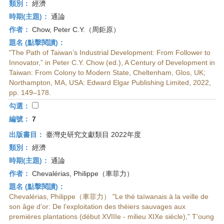
類別：
經濟
時期(主題)：
通論
作者：
Chow, Peter C.Y.（周鉅原）
題名 (點擊閱讀)：
"The Path of Taiwan’s Industrial Development: From Follower to
Innovator,” in Peter C.Y. Chow (ed.), A Century of Development in
Taiwan: From Colony to Modern State, Cheltenham, Glos, UK;
Northampton, MA, USA: Edward Elgar Publishing Limited, 2022,
pp. 149–178.
勾選：
編號：
7
出版書目：
臺灣史研究文獻類目 2022年度
類別：
經濟
時期(主題)：
通論
作者：
Chevalérias, Philippe（車菲力）
題名 (點擊閱讀)：
Chevalérias, Philippe（車菲力） "Le thé taïwanais à la veille de
son âge d’or: De l’exploitation des théiers sauvages aux
premières plantations (début XVIIIe - milieu XIXe siècle),” T’oung