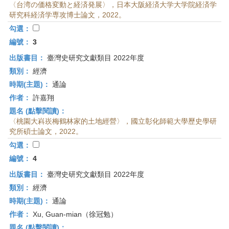
〈台湾の価格変動と経済発展〉，日本大阪経済大学大学院経済学
研究科経済学専攻博士論文，2022。
勾選：
編號：
3
出版書目：
臺灣史研究文獻類目 2022年度
類別：
經濟
時期(主題)：
通論
作者：
許嘉翔
題名 (點擊閱讀)：
〈桃園大嵙崁梅鶴林家的土地經營〉，國立彰化師範大學歷史學研
究所碩士論文，2022。
勾選：
編號：
4
出版書目：
臺灣史研究文獻類目 2022年度
類別：
經濟
時期(主題)：
通論
作者：
Xu, Guan-mian（徐冠勉）
題名 (點擊閱讀)：