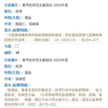
出版書目：
臺灣史研究文獻類目 2022年度
類別：
經濟
時期(主題)：
通論
作者：
陳啟仁、張峻峯
題名 (點擊閱讀)：
〈七股鹽場機車庫與鐵路運輸脈絡概述：歷史建築臺鹽七股機車庫
調查研究成果〉，《臺南文獻》，22（2022.12），頁154–177。
勾選：
編號：
18
出版書目：
臺灣史研究文獻類目 2022年度
類別：
經濟
時期(主題)：
通論
作者：
張翰璧
題名 (點擊閱讀)：
〈隘勇線、蕃產交易所到雜貨店：經濟行為中的族群關係〉，收入
蕭新煌、張翰璧主編，《台馬客家帶的族群關係：和諧、區隔、緊
張與衝突》，桃園：國立中央大學出版中心；臺北：遠流出版事業
股份有限公司，2022，頁175–211。