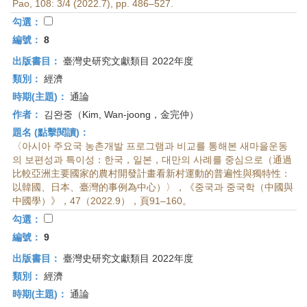
Pao, 108: 3/4 (2022.7), pp. 486–527.
勾選：
編號：
8
出版書目：
臺灣史研究文獻類目 2022年度
類別：
經濟
時期(主題)：
通論
作者：
김완중（Kim, Wan-joong，金完仲）
題名 (點擊閱讀)：
〈아시아 주요국 농촌개발 프로그램과 비교를 통해본 새마을운동
의 보편성과 특이성：한국，일본，대만의 사례를 중심으로（通過
比較亞洲主要國家的農村開發計畫看新村運動的普遍性與獨特性：
以韓國、日本、臺灣的事例為中心）〉，《중국과 중국학（中國與
中國學）》，47（2022.9），頁91–160。
勾選：
編號：
9
出版書目：
臺灣史研究文獻類目 2022年度
類別：
經濟
時期(主題)：
通論