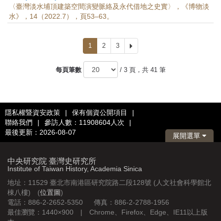
〈臺灣淡水埔頂建築空間演變脈絡及永代借地之史實〉，《博物淡
水》，14（2022.7），頁53–63。
1
2
3
下
一
頁
每頁筆數
/ 3 頁，共 41 筆
隱私權暨資安政策
|
保有個資公開項目
|
聯絡我們
|
參訪人數：11908604人次
|
最後更新：2026-08-07
展開選單
中央研究院 臺灣史研究所
Institute of Taiwan History, Academia Sinica
地址：11529 臺北市南港區研究院路二段128號 (人文社會科學館北
棟八樓) (
位置圖
)
電話：886-2-2652-5350 傳真：886-2-2788-1956
最佳瀏覽：1440×900 | Chrome、Firefox、Edge、IE11以上版