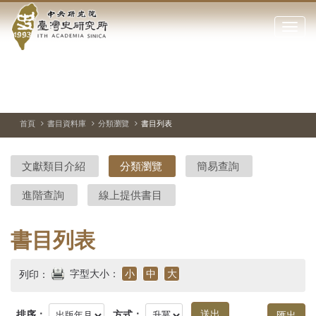
中
跳
到
點
央
主
擊
要
開
研
內
啟
容
或
究
切
上
下
主
區
換
一
一
圖
關
暫
張
張
連
塊
閉
停、
圖
圖
結
院-
播
片
片
首頁
書目資料庫
分類瀏覽
書目列表
網
放
站
臺
主
文獻類目介紹
分類瀏覽
簡易查詢
要
灣
選
進階查詢
線上提供書目
單
史
研
書目列表
究
字型大小：
小
中
大
列印：
所-
排序：
方式：