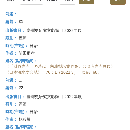
首
頁
勾選：
編號：
21
出版書目：
臺灣史研究文獻類目 2022年度
類別：
經濟
時期(主題)：
日治
作者：
前田廉孝
題名 (點擊閱讀)：
〈「財政専売」の時代：內地製塩業政策と台湾塩専売制度〉，
《日本海水学会誌》，76：1（2022.3），頁65–68。
勾選：
編號：
22
出版書目：
臺灣史研究文獻類目 2022年度
類別：
經濟
時期(主題)：
日治
作者：
林駿騰
題名 (點擊閱讀)：