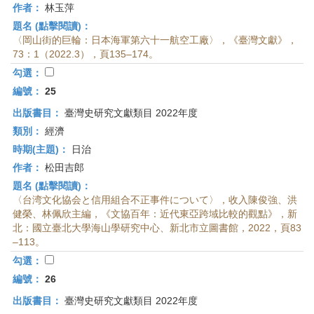
作者：
林玉萍
題名 (點擊閱讀)：
〈岡山街的巨輪：日本海軍第六十一航空工廠〉，《臺灣文獻》，
73：1（2022.3），頁135–174。
勾選：
編號：
25
出版書目：
臺灣史研究文獻類目 2022年度
類別：
經濟
時期(主題)：
日治
作者：
松田吉郎
題名 (點擊閱讀)：
〈台湾文化協会と信用組合不正事件について〉，收入陳俊強、洪
健榮、林佩欣主編，《文協百年：近代東亞跨域比較的觀點》，新
北：國立臺北大學海山學研究中心、新北市立圖書館，2022，頁83
–113。
勾選：
編號：
26
出版書目：
臺灣史研究文獻類目 2022年度