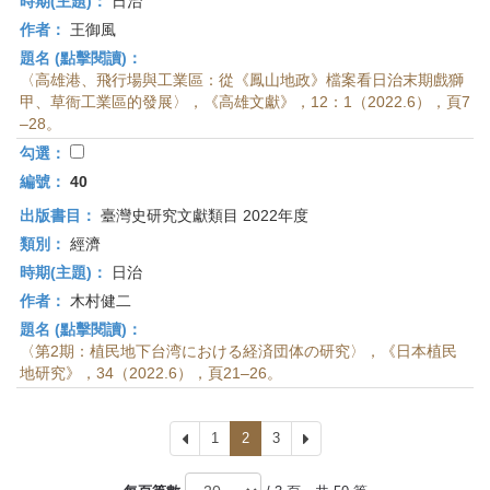
時期(主題)：
日治
作者：
王御風
題名 (點擊閱讀)：
〈高雄港、飛行場與工業區：從《鳳山地政》檔案看日治末期戲獅
甲、草衙工業區的發展〉，《高雄文獻》，12：1（2022.6），頁7
–28。
勾選：
編號：
40
出版書目：
臺灣史研究文獻類目 2022年度
類別：
經濟
時期(主題)：
日治
作者：
木村健二
題名 (點擊閱讀)：
〈第2期：植民地下台湾における経済団体の研究〉，《日本植民
地研究》，34（2022.6），頁21–26。
上
1
2
3
下
一
一
頁
頁