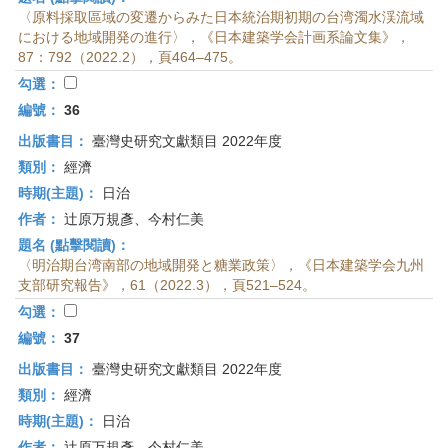
〈原料採取區域の変遷からみた日本統治期初期の台湾濁水渓流域
における地域開発の進行〉，《日本建築学会計画系論文集》，
87：792（2022.2），頁464–475。
勾選：
編號：
36
出版書目：
臺灣史研究文獻類目 2022年度
類別：
經濟
時期(主題)：
日治
作者：
辻原万規彥、今村仁美
題名 (點擊閱讀)：
〈明治期台湾南部の地域開発と糖業政策〉，《日本建築学会九州
支部研究報告》，61（2022.3），頁521–524。
勾選：
編號：
37
出版書目：
臺灣史研究文獻類目 2022年度
類別：
經濟
時期(主題)：
日治
作者：
辻原万規彥、今村仁美