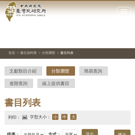
中
跳
到
點
央
主
擊
要
開
研
內
啟
容
或
究
切
上
下
主
區
換
一
一
圖
關
暫
張
張
連
塊
閉
停、
圖
圖
結
院-
播
片
片
首頁
書目資料庫
分類瀏覽
書目列表
網
放
站
臺
主
文獻類目介紹
分類瀏覽
簡易查詢
要
灣
選
進階查詢
線上提供書目
單
史
研
書目列表
究
字型大小：
小
中
大
列印：
所-
排序：
方式：