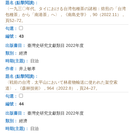
題名 (點擊閱讀)：
〈一九三〇年代、タイにおける台湾包種茶の諸相：焙煎の「台湾
包種茶」から「南港茶」へ〉，《南島史学》，90（2022.11），
頁52–72。
勾選：
編號：
43
出版書目：
臺灣史研究文獻類目 2022年度
類別：
經濟
時期(主題)：
日治
作者：
井上敏孝
題名 (點擊閱讀)：
〈戦前の台湾．太平山において林産物輸送に使われた架空索
道〉，《森林技術》，964（2022.8），頁24–27。
勾選：
編號：
44
出版書目：
臺灣史研究文獻類目 2022年度
類別：
經濟
時期(主題)：
日治