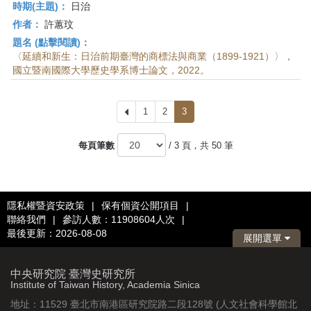
時期(主題)：
日治
作者：
許蕙玟
題名 (點擊閱讀)：
〈延續和新生：日治前期臺灣的商標法與商業（1899-1921）〉，
國立暨南國際大學歷史學系博士論文，2022。
上
1
2
3
一
頁
每頁筆數
/ 3 頁，共 50 筆
隱私權暨資安政策
|
保有個資公開項目
|
聯絡我們
|
參訪人數：11908604人次
|
最後更新：2026-08-08
展開選單
中央研究院 臺灣史研究所
Institute of Taiwan History, Academia Sinica
地址：11529 臺北市南港區研究院路二段128號 (人文社會科學館北