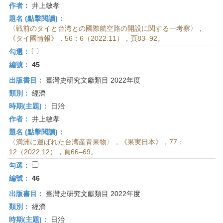
作者：
井上敏孝
題名 (點擊閱讀)：
〈戦前のタイと台湾との國際航空路の開設に関する一考察〉，
《タイ國情報》，56：6（2022.11），頁83–92。
勾選：
編號：
45
出版書目：
臺灣史研究文獻類目 2022年度
類別：
經濟
時期(主題)：
日治
作者：
井上敏孝
題名 (點擊閱讀)：
〈満洲に運ばれた台湾産青果物〉，《果実日本》，77：
12（2022.12），頁66–69。
勾選：
編號：
46
出版書目：
臺灣史研究文獻類目 2022年度
類別：
經濟
時期(主題)：
日治