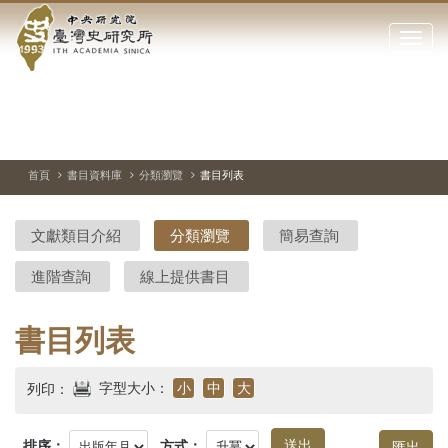
中
跳
到
點
央
主
擊
要
開
研
內
啟
容
或
究
切
上
下
主
區
換
一
一
圖
關
暫
張
張
連
塊
閉
停、
圖
圖
結
院-
播
片
片
首頁
書目資料庫
分類瀏覽
書目列表
網
放
站
臺
主
文獻類目介紹
分類瀏覽
簡易查詢
要
灣
選
進階查詢
線上提供書目
單
史
研
書目列表
究
字型大小：
小
中
大
列印：
所-
排序：
方式：