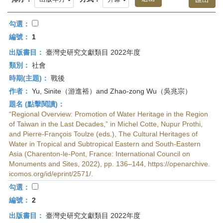
首
頁
勾選：
編號：
1
出版書目：
臺灣史研究文獻類目 2022年度
類別：
社會
時期(主題)：
戰後
作者：
Yu, Sinite（游進裕）and Zhao-zong Wu（吳兆宗）
題名 (點擊閱讀)：
“Regional Overview: Promotion of Water Heritage in the Region
of Taiwan in the Last Decades,” in Michel Cotte, Nupur Prothi,
and Pierre-François Toulze (eds.), The Cultural Heritages of
Water in Tropical and Subtropical Eastern and South-Eastern
Asia (Charenton-le-Pont, France: International Council on
Monuments and Sites, 2022), pp. 136–144, https://openarchive.
icomos.org/id/eprint/2571/.
勾選：
編號：
2
出版書目：
臺灣史研究文獻類目 2022年度