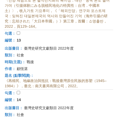
〈인양 체험으로 본 탈식민지화의 특이성：대만ㆍ중국 본토 들어
가며（引揚体験にみる脱植民地化の特異性：台湾．中國本
土）〉，收入가토 기요후미，《「해외인양」연구와 포스트제
국：잊혀진 대일본제국의 역사와 만들어진 기억（海外引揚の研
究：忘却された「大日本帝國」）》第三章，首爾：소명출반，
2022，頁129–164。
勾選：
編號：
13
出版書目：
臺灣史研究文獻類目 2022年度
類別：
社會
時期(主題)：
戰後
作者：
顧恆湛
題名 (點擊閱讀)：
《再殖民、地緣政治與抵抗：戰後臺灣原住民族的形塑（1945–
1984）》，臺北：南天書局有限公司，2022。
勾選：
編號：
14
出版書目：
臺灣史研究文獻類目 2022年度
類別：
社會