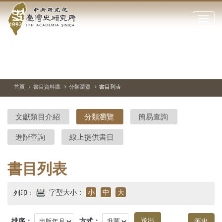
中
跳
到
點
央
主
擊
要
開
研
內
啟
容
或
究
切
上
下
主
區
換
一
一
圖
關
暫
張
張
連
塊
閉
停、
圖
圖
結
院-
播
片
片
首頁
書目資料庫
分類瀏覽
書目列表
網
放
站
臺
主
文獻類目介紹
分類瀏覽
簡易查詢
要
灣
選
進階查詢
線上提供書目
單
史
研
書目列表
究
字型大小：
小
中
大
列印：
所-
排序：
方式：