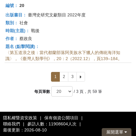
編號：
20
出版書目：
臺灣史研究文獻類目 2022年度
類別：
社會
時期(主題)：
戰後
作者：
蔡政良
題名 (點擊閱讀)：
〈第五道浪之後：當代都蘭部落阿美族水下獵人的傳統海洋知
識〉，《臺灣人類學刊》，20：2（2022.12），頁139–184。
1
2
3
下
一
頁
每頁筆數
/ 3 頁，共 59 筆
隱私權暨資安政策
|
保有個資公開項目
|
聯絡我們
|
參訪人數：11908604人次
|
最後更新：2026-08-10
展開選單