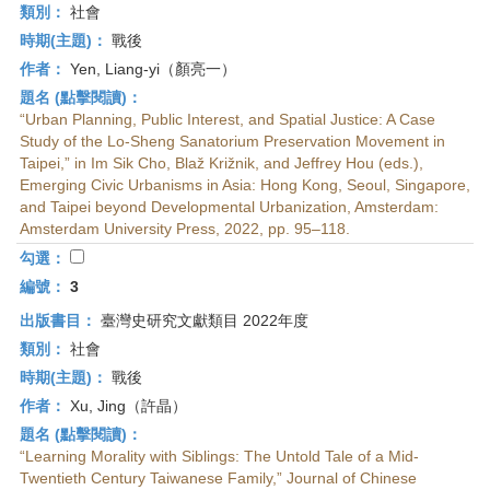
類別：
社會
時期(主題)：
戰後
作者：
Yen, Liang-yi（顏亮一）
題名 (點擊閱讀)：
“Urban Planning, Public Interest, and Spatial Justice: A Case
Study of the Lo-Sheng Sanatorium Preservation Movement in
Taipei,” in Im Sik Cho, Blaž Križnik, and Jeffrey Hou (eds.),
Emerging Civic Urbanisms in Asia: Hong Kong, Seoul, Singapore,
and Taipei beyond Developmental Urbanization, Amsterdam:
Amsterdam University Press, 2022, pp. 95–118.
勾選：
編號：
3
出版書目：
臺灣史研究文獻類目 2022年度
類別：
社會
時期(主題)：
戰後
作者：
Xu, Jing（許晶）
題名 (點擊閱讀)：
“Learning Morality with Siblings: The Untold Tale of a Mid-
Twentieth Century Taiwanese Family,” Journal of Chinese