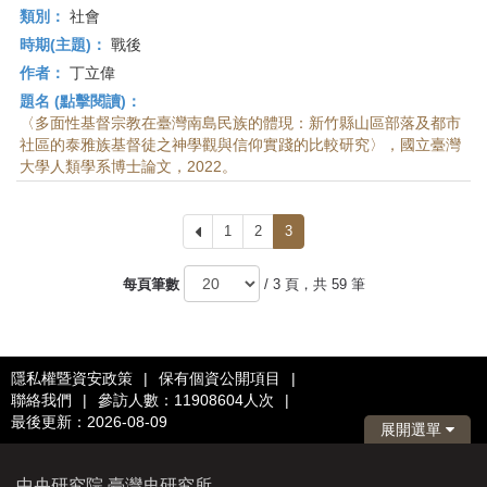
類別：
社會
時期(主題)：
戰後
作者：
丁立偉
題名 (點擊閱讀)：
〈多面性基督宗教在臺灣南島民族的體現：新竹縣山區部落及都市
社區的泰雅族基督徒之神學觀與信仰實踐的比較研究〉，國立臺灣
大學人類學系博士論文，2022。
上
1
2
3
一
頁
每頁筆數
/ 3 頁，共 59 筆
隱私權暨資安政策
|
保有個資公開項目
|
聯絡我們
|
參訪人數：11908604人次
|
最後更新：2026-08-09
展開選單
中央研究院 臺灣史研究所