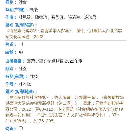
類別：
社會
時期(主題)：
戰後
作者：
林思駿、陳律瑄、羅烈師、張琬琳、許瑞君
題名 (點擊閱讀)：
《看見臺北客家2：都會客家大探索》，臺北：財團法人台北市客
家文化基金會，2022。
勾選：
編號：
47
出版書目：
臺灣史研究文獻類目 2022年度
類別：
社會
時期(主題)：
戰後
作者：
林本炫
題名 (點擊閱讀)：
〈民間信仰與社會網絡〉，收入張珣、江燦騰主編，《宗教環境學
與臺灣大眾信仰變遷新視野（第二卷）》，臺北：元華文創股份有
限公司，2022，頁89–118。本文原題〈社會網絡在個人宗教信仰
變遷中的作用〉，刊於《思與言：人文與社會科學期刊》，37：
2（1999.6），頁173–208。
勾選：