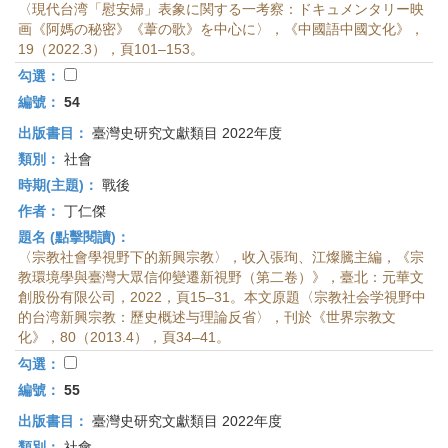
〈現代台湾「慰安婦」表象に関する一考察：ドキュメンタリー映
画《阿媽の秘密》《葦の歌》を中心に〉，《中國語中國文化》，
19（2022.3），頁101–153。
勾選：
編號：
54
出版書目：
臺灣史研究文獻類目 2022年度
類別：
社會
時期(主題)：
戰後
作者：
丁仁傑
題名 (點擊閱讀)：
〈宗教社會學視野下的新興宗教〉，收入張珣、江燦騰主編，《宗
教環境學與臺灣大眾信仰變遷新視野（第二卷）》，臺北：元華文
創股份有限公司，2022，頁15–31。本文原題〈宗教社会学視野中
的台湾新興宗教：歷史概述与理論反省〉，刊於《世界宗教文
化》，80（2013.4），頁34–41。
勾選：
編號：
55
出版書目：
臺灣史研究文獻類目 2022年度
類別：
社會