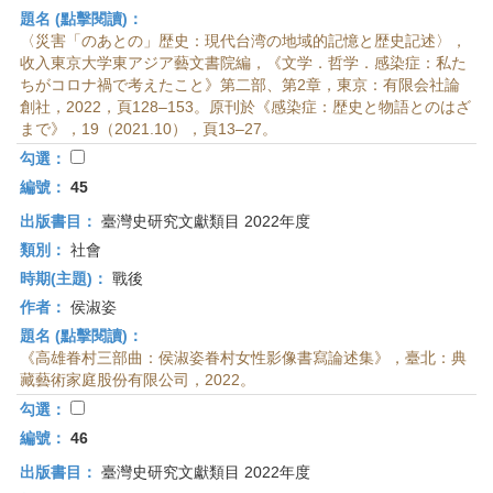
題名 (點擊閱讀)：
〈災害「のあとの」歴史：現代台湾の地域的記憶と歴史記述〉，
收入東京大学東アジア藝文書院編，《文学．哲学．感染症：私た
ちがコロナ禍で考えたこと》第二部、第2章，東京：有限会社論
創社，2022，頁128–153。原刊於《感染症：歴史と物語とのはざ
まで》，19（2021.10），頁13–27。
勾選：
編號：
45
出版書目：
臺灣史研究文獻類目 2022年度
類別：
社會
時期(主題)：
戰後
作者：
侯淑姿
題名 (點擊閱讀)：
《高雄眷村三部曲：侯淑姿眷村女性影像書寫論述集》，臺北：典
藏藝術家庭股份有限公司，2022。
勾選：
編號：
46
出版書目：
臺灣史研究文獻類目 2022年度