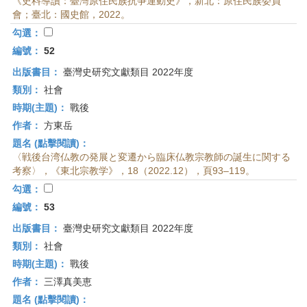
《史料導讀：臺灣原住民族抗爭運動史》，新北：原住民族委員
會；臺北：國史館，2022。
勾選：
編號：
52
出版書目：
臺灣史研究文獻類目 2022年度
類別：
社會
時期(主題)：
戰後
作者：
方東岳
題名 (點擊閱讀)：
〈戦後台湾仏教の発展と変遷から臨床仏教宗教師の誕生に関する
考察〉，《東北宗教学》，18（2022.12），頁93–119。
勾選：
編號：
53
出版書目：
臺灣史研究文獻類目 2022年度
類別：
社會
時期(主題)：
戰後
作者：
三澤真美恵
題名 (點擊閱讀)：