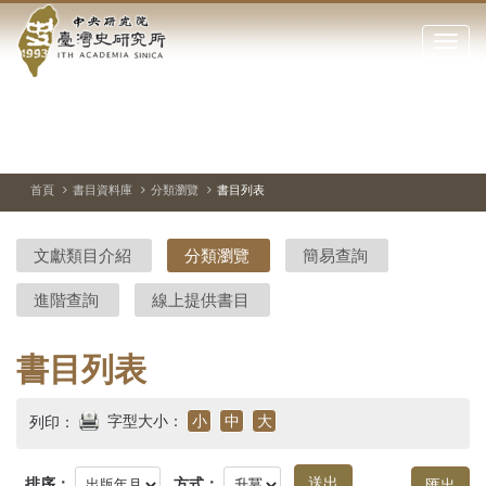
中
跳
到
點
央
主
擊
要
開
研
內
啟
容
或
究
切
上
下
主
區
換
一
一
圖
關
暫
張
張
連
塊
閉
停、
圖
圖
結
院-
播
片
片
首頁
書目資料庫
分類瀏覽
書目列表
網
放
站
臺
主
文獻類目介紹
分類瀏覽
簡易查詢
要
灣
選
進階查詢
線上提供書目
單
史
研
書目列表
究
字型大小：
小
中
大
列印：
所-
排序：
方式：