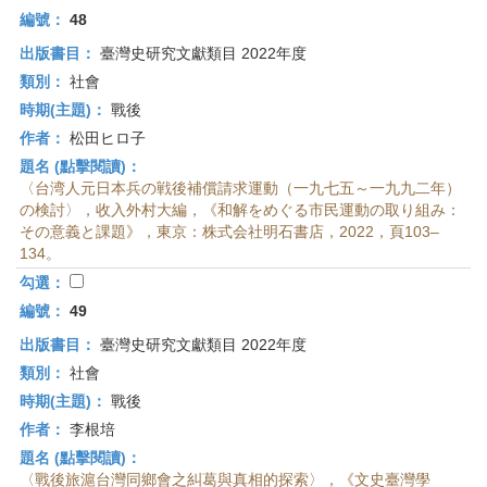
編號：
48
出版書目：
臺灣史研究文獻類目 2022年度
類別：
社會
時期(主題)：
戰後
作者：
松田ヒロ子
題名 (點擊閱讀)：
〈台湾人元日本兵の戦後補償請求運動（一九七五～一九九二年）
の検討〉，收入外村大編，《和解をめぐる市民運動の取り組み：
その意義と課題》，東京：株式会社明石書店，2022，頁103–
134。
勾選：
編號：
49
出版書目：
臺灣史研究文獻類目 2022年度
類別：
社會
時期(主題)：
戰後
作者：
李根培
題名 (點擊閱讀)：
〈戰後旅滬台灣同鄉會之糾葛與真相的探索〉，《文史臺灣學