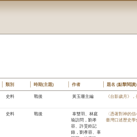
類別
時期(主題)
作者
題名 (點擊閱讀)
史料
戰後
黃玉珊主編
《台影歲月》，
史料
戰後
辜雙羽、林庭
〈憑著對神的信
瑜訪問，劉孝
臺灣口述歷史學會會
容、許旻鈴記
錄，劉孝容、辜