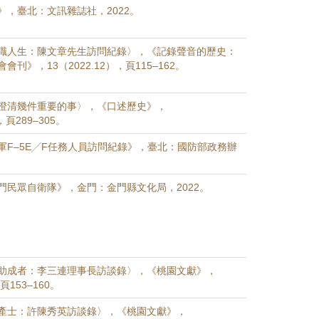
》，臺北：文訊雜誌社，2022。
職人生：陳文章先生訪問紀錄〉，《記錄聲音的歷史：
刊》，13（2022.12），頁115–162。
澄清幾件重要的事〉，《口述歷史》，
，頁289–305。
軍F–5E╱F任務人員訪問紀錄》，臺北：國防部政務辦
門民眾自衛隊》，金門：金門縣文化局，2022。
助成者：李三連理事長訪談錄〉，《桃園文獻》，
，頁153–160。
產士：許陳秀英訪談錄〉，《桃園文獻》，