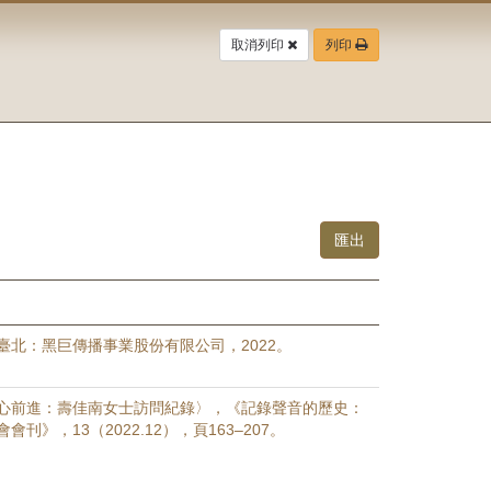
取消列印
列印
臺北：黑巨傳播事業股份有限公司，2022。
心前進：壽佳南女士訪問紀錄〉，《記錄聲音的歷史：
刊》，13（2022.12），頁163–207。