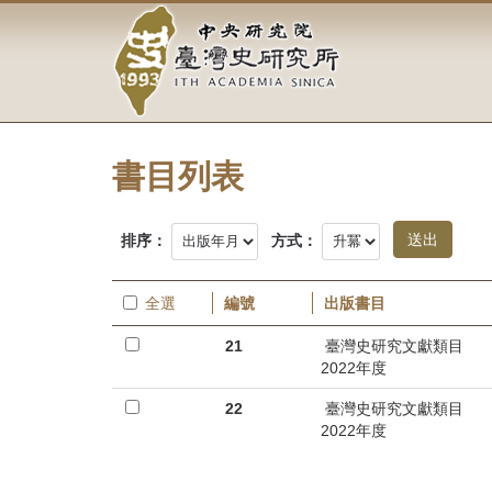
中
跳
到
央
主
要
研
內
容
究
區
塊
書目列表
院-
臺
排序：
方式：
灣
全選
編號
出版書目
史
21
臺灣史研究文獻類目
研
2022年度
究
22
臺灣史研究文獻類目
2022年度
所-