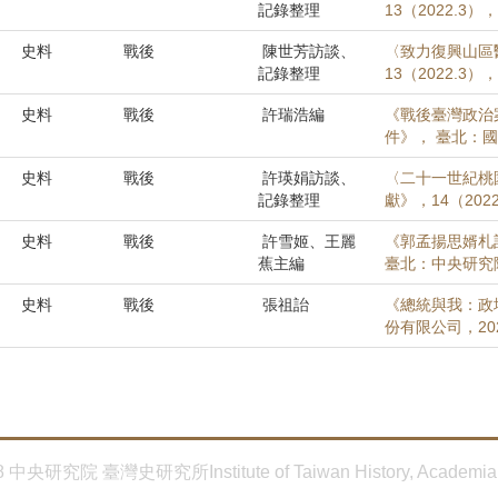
記錄整理
13（2022.3）
史料
戰後
陳世芳訪談、
〈致力復興山區
記錄整理
13（2022.3）
史料
戰後
許瑞浩編
《戰後臺灣政治
件》， 臺北：國
史料
戰後
許瑛娟訪談、
〈二十一世紀桃
記錄整理
獻》，14（2022
史料
戰後
許雪姬、王麗
《郭孟揚思婿札
蕉主編
臺北：中央研究
史料
戰後
張祖詒
《總統與我：政
份有限公司，2022
8 中央研究院 臺灣史研究所Institute of Taiwan History, Academia 