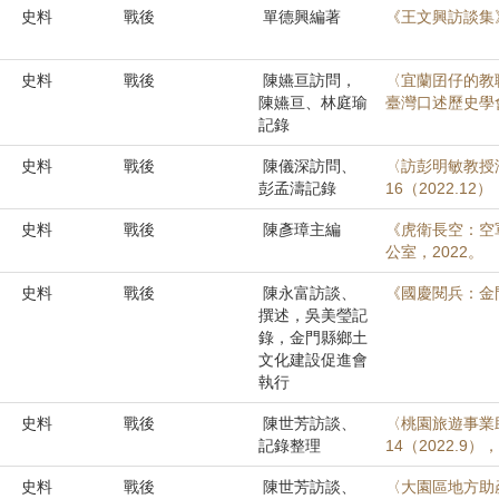
史料
戰後
單德興編著
《王文興訪談集
史料
戰後
陳嬿亘訪問，
〈宜蘭囝仔的教
陳嬿亘、林庭瑜
臺灣口述歷史學會會
記錄
史料
戰後
陳儀深訪問、
〈訪彭明敏教授
彭孟濤記錄
16（2022.12）
史料
戰後
陳彥璋主編
《虎衛長空：空
公室，2022。
史料
戰後
陳永富訪談、
《國慶閱兵：金
撰述，吳美瑩記
錄，金門縣鄉土
文化建設促進會
執行
史料
戰後
陳世芳訪談、
〈桃園旅遊事業
記錄整理
14（2022.9）
史料
戰後
陳世芳訪談、
〈大園區地方助