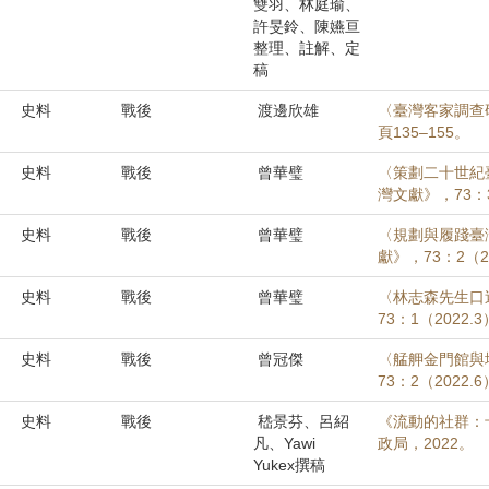
雙羽、林庭瑜、
許旻鈴、陳嬿亘
整理、註解、定
稿
史料
戰後
渡邊欣雄
〈臺灣客家調查研
頁135–155。
史料
戰後
曾華璧
〈策劃二十世紀
灣文獻》，73：3
史料
戰後
曾華璧
〈規劃與履踐臺
獻》，73：2（20
史料
戰後
曾華璧
〈林志森先生口
73：1（2022.
史料
戰後
曾冠傑
〈艋舺金門館與
73：2（2022.
史料
戰後
嵇景芬、呂紹
《流動的社群：
凡、Yawi
政局，2022。
Yukex撰稿