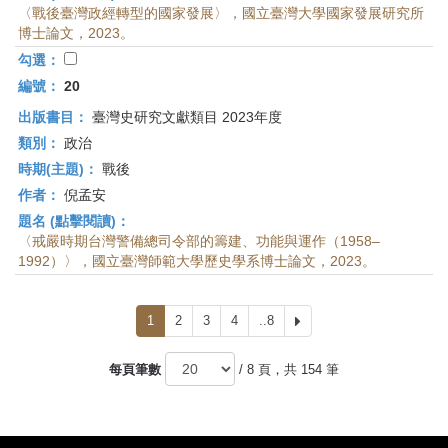
〈戰後臺灣政經轉型的國家發展〉，國立臺灣大學國家發展研究所
博士論文，2023。
勾選：
編號：
20
出版書目：
臺灣史研究文獻類目 2023年度
類別：
政治
時期(主題)：
戰後
作者：
倪孟安
題名 (點擊閱讀)：
〈戒嚴時期台灣警備總司令部的籌建、功能與運作（1958–
1992）〉，國立臺灣師範大學歷史學系博士論文，2023。
1
2
3
4
..8
下
一
頁
每頁筆數
/ 8 頁，共 154 筆