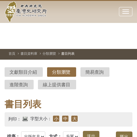
中
跳
到
點
央
主
擊
要
開
研
內
啟
容
或
究
切
上
下
主
區
換
一
一
圖
關
暫
張
張
連
塊
閉
停、
圖
圖
結
院-
播
片
片
首頁
書目資料庫
分類瀏覽
書目列表
網
放
站
臺
主
文獻類目介紹
分類瀏覽
簡易查詢
要
灣
選
進階查詢
線上提供書目
單
史
研
書目列表
究
字型大小：
小
中
大
列印：
所-
排序：
方式：