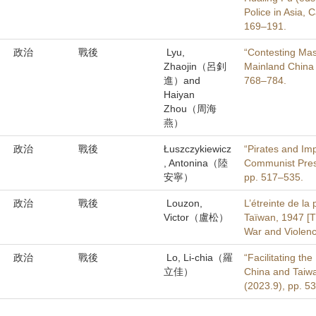
Police in Asia,
169–191.
政治
戰後
Lyu,
“Contesting Mas
Zhaojin（呂釗
Mainland China 
進）and
768–784.
Haiyan
Zhou（周海
燕）
政治
戰後
Łuszczykiewicz
“Pirates and Imp
, Antonina（陸
Communist Press
安寧）
pp. 517–535.
政治
戰後
Louzon,
L’étreinte de la
Victor（盧松）
Taïwan, 1947 [T
War and Violenc
政治
戰後
Lo, Li-chia（羅
“Facilitating th
立佳）
China and Taiwa
(2023.9), pp. 5