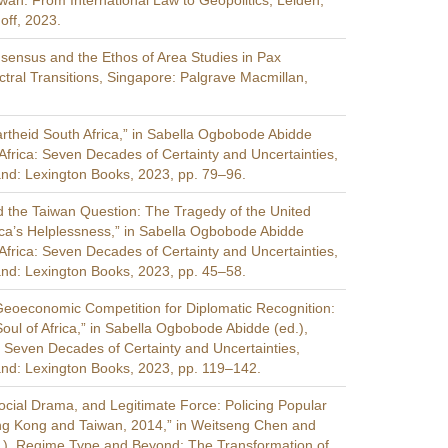
wan: From International Law to Geopolitics, Leiden;
hoff, 2023.
ensus and the Ethos of Area Studies in Pax
tral Transitions, Singapore: Palgrave Macmillan,
rtheid South Africa,” in Sabella Ogbobode Abidde
 Africa: Seven Decades of Certainty and Uncertainties,
nd: Lexington Books, 2023, pp. 79–96.
d the Taiwan Question: The Tragedy of the United
ica’s Helplessness,” in Sabella Ogbobode Abidde
 Africa: Seven Decades of Certainty and Uncertainties,
nd: Lexington Books, 2023, pp. 45–58.
eoeconomic Competition for Diplomatic Recognition:
 Soul of Africa,” in Sabella Ogbobode Abidde (ed.),
a: Seven Decades of Certainty and Uncertainties,
nd: Lexington Books, 2023, pp. 119–142.
Social Drama, and Legitimate Force: Policing Popular
ng Kong and Taiwan, 2014,” in Weitseng Chen and
.), Regime Type and Beyond: The Transformation of