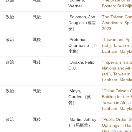
政治
戰後
Somers,
The State of Tai
Werner
Boston: Brill Nij
政治
戰後
Solomon, Jon
The Taiwan Cons
Douglas（蘇哲
Americana: Spec
安）
2023.
政治
戰後
Pretorius,
“Taiwan and Apa
Charmaine（卜
(ed.), Taiwan in
小梅）
Lanham, Maryla
政治
戰後
Oriakhi, Felix
“Imperialism an
O.U
Nations and Afr
(ed.), Taiwan in
Lanham, Maryla
政治
戰後
Moyo,
“China-Taiwan G
Gorden（莫
Battling for the
憂）
Taiwan in Afric
Lanham, Maryla
政治
戰後
Martin, Jeffrey
“Public Order, 
T.（馬振華）
Uprisings in Ho
Hualing Fu (eds