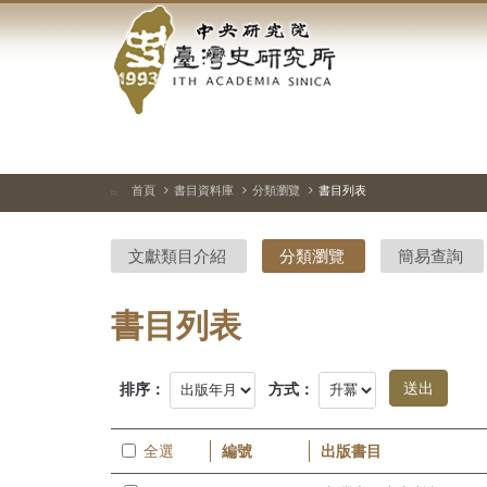
中
跳
到
央
主
要
研
內
容
究
區
塊
院-
首頁
書目資料庫
分類瀏覽
書目列表
:::
臺
文獻類目介紹
分類瀏覽
簡易查詢
灣
史
書目列表
研
排序：
方式：
究
所-
全選
編號
出版書目