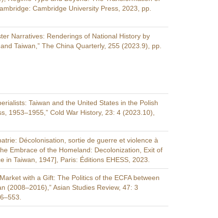
 Cambridge: Cambridge University Press, 2023, pp.
ter Narratives: Renderings of National History by
and Taiwan,” The China Quarterly, 255 (2023.9), pp.
erialists: Taiwan and the United States in the Polish
, 1953–1955,” Cold War History, 23: 4 (2023.10),
 patrie: Décolonisation, sortie de guerre et violence à
he Embrace of the Homeland: Decolonization, Exit of
e in Taiwan, 1947], Paris: Éditions EHESS, 2023.
e Market with a Gift: The Politics of the ECFA between
n (2008–2016),” Asian Studies Review, 47: 3
36–553.