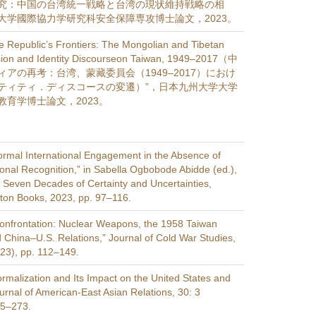
究：中国の台湾統一戦略と台湾の現状維持戦略の相
大学國際協力学研究科安全保障専攻博士論文，2023。
e Republic’s Frontiers: The Mongolian and Tibetan
sion and Identity Discourseon Taiwan, 1949–2017（中
アの再考：台湾、蒙藏委員会（1949–2017）におけ
ティティ．ディスコースの変遷）”，日本九州大学大学
教育学博士論文，2023。
ormal International Engagement in the Absence of
ional Recognition,” in Sabella Ogbobode Abidde (ed.),
a: Seven Decades of Certainty and Uncertainties,
ton Books, 2023, pp. 97–116.
Confrontation: Nuclear Weapons, the 1958 Taiwan
nd China–U.S. Relations,” Journal of Cold War Studies,
023), pp. 112–149.
rmalization and Its Impact on the United States and
urnal of American-East Asian Relations, 30: 3
35–273.