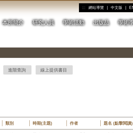
網站導覽
|
中文版
|
E
:::
本所簡介
研究人員
學術活動
出版品
學術
進階查詢
線上提供書目
類別
時期(主題)
作者
題名 (點擊閱讀)