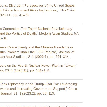
tions: Divergent Perspectives of the United States
e Taiwan Issue and Risky Implications,” The China
2023.11), pp. 41–76.
Contention: The Taipei National Revolutionary
and the Politics of Death,” Modern Asian Studies, 57:
 1–31.
ese Peace Treaty and the Chinese Residents in
atus Problem under the 1952 Regime,” Journal of
st Asia Studies, 12: 1 (2023.1), pp. 294–314.
uvers on the Fourth Nuclear Power Plant in Taiwan,”
w, 23: 4 (2023.11), pp. 131–158.
 Tank Diplomacy in the Trump–Tsai Era: Leveraging
etworks and Increasing Government Support,” China:
 Journal, 21: 1 (2023.2), pp. 88–113.