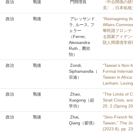
政治
戰後
門間理良
〈中台関係の研
克〉，日本拓殖
政治
戰後
アレッサンド
“Reimagining th
ラ, ルース, フ
Affairs Commis
ェラー
華民国フロンティ
（Ferrer,
る国家アイデン
Alessandra
院人間環境学府
Ruth，費欣
怡）
政治
戰後
Zondi,
“Taiwan’s Non-f
Siphamandla（
Formal Internat
宗迪）
Taiwan in Afric
Lanham: Lexing
政治
戰後
Zhao,
“The Limits of 
Xuegong（赵
Strait Crisis, a
学功）
25: 2 (Spring 2
政治
戰後
Zhai,
“Sino-French No
Qiang（翟强）
Taiwan,” The Jo
(2023.8), pp. 2