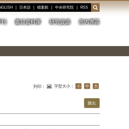
NGLISH
|
日本語
|
檔案館
|
中央研究院
|
RSS
開
啟
或
季刊
書目資料庫
研究資源
所內專區
收
合
搜
切
上
下
主
換
一
一
圖
尋
暫
張
張
連
停、
圖
圖
結
欄
播
片
片
位
放
字型大小：
小
中
大
列印：