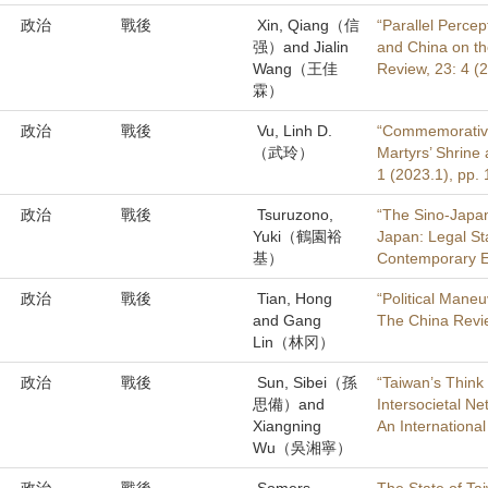
政治
戰後
Xin, Qiang（信
“Parallel Percep
强）and Jialin
and China on th
Wang（王佳
Review, 23: 4 (
霖）
政治
戰後
Vu, Linh D.
“Commemorative 
（武玲）
Martyrs’ Shrine 
1 (2023.1), pp.
政治
戰後
Tsuruzono,
“The Sino-Japan
Yuki（鶴園裕
Japan: Legal St
基）
Contemporary Ea
政治
戰後
Tian, Hong
“Political Mane
and Gang
The China Revie
Lin（林冈）
政治
戰後
Sun, Sibei（孫
“Taiwan’s Think
思備）and
Intersocietal N
Xiangning
An International
Wu（吳湘寧）