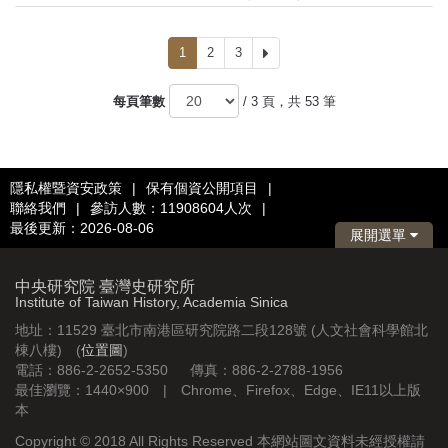
1
2
3
下
一
頁
每頁筆數
/ 3 頁，共 53 筆
隱私權暨資安政策
|
保有個資公開項目
|
聯絡我們
|
參訪人數：11908604人次
|
最後更新：2026-08-06
展開選單
中央研究院 臺灣史研究所
Institute of Taiwan History, Academia Sinica
地址：11529 臺北市南港區研究院路二段128號 (人文社會科學館北
棟八樓) (
位置圖
)
電話：886-2-2652-5350 傳真：886-2-2788-1956
最佳瀏覽：1440×900 | Chrome、Firefox、Edge、IE11以上版
本
Copyright © 2018 All Rights Reserved 本網站圖文資料未經授權請