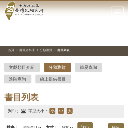
中
跳
到
點
央
主
擊
要
開
研
內
啟
容
或
究
切
上
下
主
區
換
一
一
圖
關
暫
張
張
連
塊
閉
停、
圖
圖
結
院-
播
片
片
首頁
書目資料庫
分類瀏覽
書目列表
網
放
站
臺
主
文獻類目介紹
分類瀏覽
簡易查詢
要
灣
選
進階查詢
線上提供書目
單
史
研
書目列表
究
字型大小：
小
中
大
列印：
所-
排序：
方式：