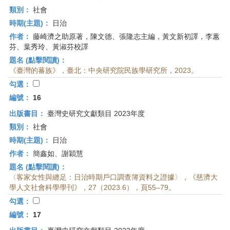
類別：
社會
時期(主題)：
日治
作者：
藤崎濟之助原著，陳文德、張隆志主編，黃文新初譯，李蕙
芬、葉秀玲、黃淑芬校譯
題名 (點擊閱讀)：
《臺灣的蕃族》，臺北：中央研究院民族學研究所，2023。
勾選：
編號：
16
出版書目：
臺灣史研究文獻類目 2023年度
類別：
社會
時期(主題)：
日治
作者：
簡鑫如、謝穎慧
題名 (點擊閱讀)：
〈客家女性與纏足：日治時期戶口調查簿資料之證據〉，《慈濟大
學人文社會科學學刊》，27（2023.6），頁55–79。
勾選：
編號：
17