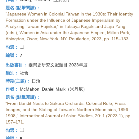
題名 (點擊閱讀)：
“Japanese Women in Colonial Taiwan in the 1930s: Their Identity
Formation under the Influence of Japanese Imperialism by
Analyzing Taiwan Fujinkai,” in Tatsuya Kageki and Jiajia Yang
(eds.), Women in Asia under the Japanese Empire, Milton Park,
Abingdon, Oxon; New York, NY: Routledge, 2023, pp. 115–133.
勾選：
編號：
7
出版書目：
臺灣史研究文獻類目 2023年度
類別：
社會
時期(主題)：
日治
作者：
McMahon, Daniel Mark（米丹尼）
題名 (點擊閱讀)：
“From Bandit Nests to Sakura Orchards: Colonial Rule, Press
Images, and the Stating of Taiwan’s Northern Mountains, 1896–
1908,” International Journal of Asian Studies, 20: 1 (2023.1), pp.
157–171.
勾選：
編號：
8