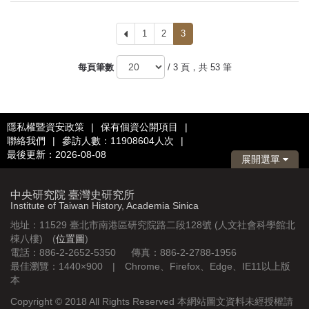
上
1
2
3
一
頁
每頁筆數
/ 3 頁，共 53 筆
隱私權暨資安政策
|
保有個資公開項目
|
聯絡我們
|
參訪人數：11908604人次
|
最後更新：2026-08-08
展開選單
中央研究院 臺灣史研究所
Institute of Taiwan History, Academia Sinica
地址：11529 臺北市南港區研究院路二段128號 (人文社會科學館北
棟八樓) (
位置圖
)
電話：886-2-2652-5350 傳真：886-2-2788-1956
最佳瀏覽：1440×900 | Chrome、Firefox、Edge、IE11以上版
本
Copyright © 2018 All Rights Reserved 本網站圖文資料未經授權請