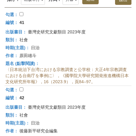
首
頁
勾選：
編號：
41
出版書目：
臺灣史研究文獻類目 2023年度
類別：
社會
時期(主題)：
日治
作者：
原田雄斗
題名 (點擊閱讀)：
〈日本統治下台湾における宗教調査と公学校：大正4年宗教調査
における台南庁を事例に〉，《國學院大學研究開発推進機構日本
文化研究所年報》，16（2023.9），頁84–97。
勾選：
編號：
42
出版書目：
臺灣史研究文獻類目 2023年度
類別：
社會
時期(主題)：
日治
作者：
後藤新平研究会編集