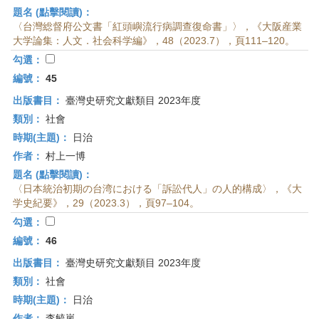
題名 (點擊閱讀)：
〈台灣総督府公文書「紅頭嶼流行病調查復命書」〉，《大阪産業
大学論集：人文．社会科学編》，48（2023.7），頁111–120。
勾選：
編號：
45
出版書目：
臺灣史研究文獻類目 2023年度
類別：
社會
時期(主題)：
日治
作者：
村上一博
題名 (點擊閱讀)：
〈日本統治初期の台湾における「訴訟代人」の人的構成〉，《大
学史紀要》，29（2023.3），頁97–104。
勾選：
編號：
46
出版書目：
臺灣史研究文獻類目 2023年度
類別：
社會
時期(主題)：
日治
作者：
李毓嵐