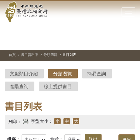
中
跳
到
點
央
主
擊
要
開
研
內
啟
容
或
究
切
上
下
主
區
換
一
一
圖
關
暫
張
張
連
塊
閉
停、
圖
圖
結
院-
播
片
片
首頁
書目資料庫
分類瀏覽
書目列表
網
放
站
臺
主
文獻類目介紹
分類瀏覽
簡易查詢
要
灣
選
進階查詢
線上提供書目
單
史
研
書目列表
究
字型大小：
小
中
大
列印：
所-
排序：
方式：