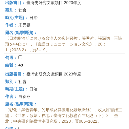
出版書目：
臺灣史研究文獻類目 2023年度
類別：
社會
時期(主題)：
日治
作者：
宋元祺
題名 (點擊閱讀)：
〈日本統治期における台湾人の広州経験：張秀哲．張深切．王詩
琅を中心に〉，《言語コミュニケーション文化》，20：
1（2023.2），頁3–19。
勾選：
編號：
49
出版書目：
臺灣史研究文獻類目 2023年度
類別：
社會
時期(主題)：
日治
作者：
白春燕
題名 (點擊閱讀)：
〈彰化「黑色青年」的形成及其激進化發展脈絡〉，收入許雪姬主
編，《世界．啟蒙．在地：臺灣文化協會百年紀念（下）》，臺
北：中央研究院臺灣史研究所，2023，頁985–1022。