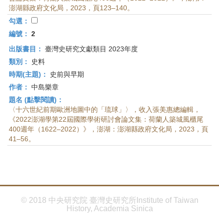
首
澎湖縣政府文化局，2023，頁123–140。
頁
勾選：
編號：
2
出版書目：
臺灣史研究文獻類目 2023年度
類別：
史料
時期(主題)：
史前與早期
作者：
中島樂章
題名 (點擊閱讀)：
〈十六世紀前期歐洲地圖中的「琉球」〉，收入張美惠總編輯，
《2022澎湖學第22屆國際學術研討會論文集：荷蘭人築城風櫃尾
400週年（1622–2022）》，澎湖：澎湖縣政府文化局，2023，頁
41–56。
© 2018 中央研究院 臺灣史研究所Institute of Taiwan
History, Academia Sinica