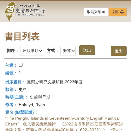
中
跳
到
取消列印
列印
央
主
要
研
內
容
書目列表
究
區
塊
院-
排序：
方式：
臺
勾選：
灣
編號：
1
出版書目：
臺灣史研究文獻類目 2023年度
史
類別：
史料
研
時期(主題)：
史前與早期
作者：
Holroyd, Ryan
究
題名 (點擊閱讀)：
所-
“The Penghu Islands in Seventeenth-Century English Nautical
Charts”，收入張美惠總編輯，《2022澎湖學第22屆國際學術研討
會論文集：荷蘭人築城風櫃尾400週年（1622–2022）》，澎湖：