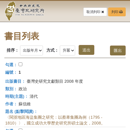
中
跳
到
取消列印
列印
央
主
要
研
內
容
書目列表
究
區
塊
院-
排序：
方式：
臺
勾選：
灣
編號：
1
出版書目：
臺灣史研究文獻類目 2008 年度
史
類別：
政治
研
時期(主題)：
清代
作者：
蘇信維
究
題名 (點擊閱讀)：
所-
〈閩浙地區海盜集團之研究：以蔡牽集團為例（1795 -
1810）〉，國立成功大學歷史研究所碩士論文，2008。