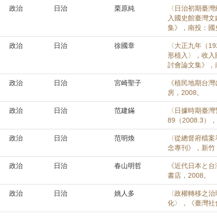
政治
日治
栗原純
〈日治初期臺灣
入國史館臺灣文
集》，南投：國史
政治
日治
徐國章
〈大正九年（1
形植入〉，收入
討會論文集》，南
政治
日治
宮崎聖子
《植民地期台灣
房，2008。
政治
日治
范建鏋
〈日據時期臺灣
89（2008.3），
政治
日治
范明煥
〈從總督府檔案
念專刊》，新竹：
政治
日治
春山明哲
《近代日本と台
書店，2008。
政治
日治
姚人多
〈政權轉移之治
化〉，《臺灣社會學