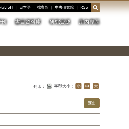
NGLISH
|
日本語
|
檔案館
|
中央研究院
|
RSS
開
啟
或
季刊
書目資料庫
研究資源
所內專區
收
合
搜
切
上
下
主
換
一
一
圖
尋
暫
張
張
連
停、
圖
圖
結
欄
播
片
片
位
放
字型大小：
小
中
大
列印：