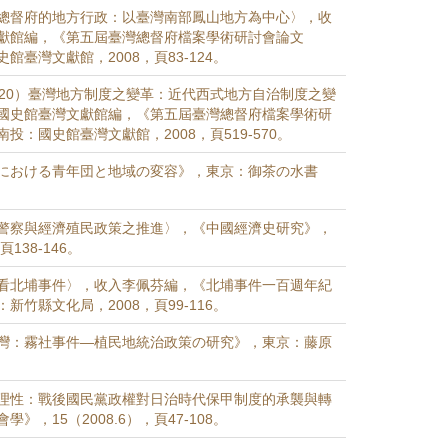
總督府的地方行政：以臺灣南部鳳山地方為中心〉，收
獻館編，《第五屆臺灣總督府檔案學術研討會論文
館臺灣文獻館，2008，頁83-124。
920）臺灣地方制度之變革：近代西式地方自治制度之變
國史館臺灣文獻館編，《第五屆臺灣總督府檔案學術研
投：國史館臺灣文獻館，2008，頁519-570。
における青年団と地域の変容》，東京：御茶の水書
警察與經濟殖民政策之推進〉，《中國經濟史研究》，
頁138-146。
看北埔事件〉，收入李佩芬編，《北埔事件一百週年紀
新竹縣文化局，2008，頁99-116。
灣：霧社事件—植民地統治政策の研究》，東京：藤原
理性：戰後國民黨政權對日治時代保甲制度的承襲與轉
》，15（2008.6），頁47-108。