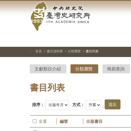
中
跳
到
央
主
要
研
內
容
究
區
塊
院-
首頁
書目資料庫
分類瀏覽
書目列表
:::
臺
文獻類目介紹
分類瀏覽
簡易查詢
灣
史
書目列表
研
排序：
方式：
究
所-
全選
編號
出版書目