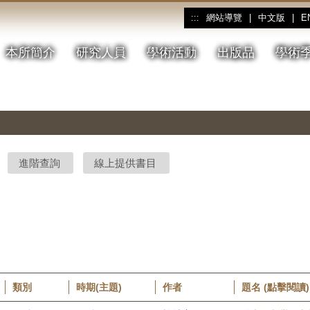
網站導覽
|
中文版
|
E
:::
本所簡介
研究人員
學術活動
出版品
學術
進階查詢
線上提供書目
類別
時期(主題)
作者
題名 (點擊閱讀)