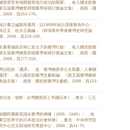
總督府官有地開發與地方統治的開展〉，收入國史館臺
第五屆臺灣總督府檔案學術研討會論文集》，南投：國
008，頁253-276。
統計書之編製與運用：以1908年統計課接辦為中心〉，
林正丈、松永正義編，《跨域青年學者臺灣史研究論
2008，頁219-248。
文書看攝政宮裕仁皇太子的臺灣行啟〉，收入國史館臺
第五屆臺灣總督府檔案學術研討會論文集》，南投：國
008，頁277-316。
灣法院的「通譯」：從「臺灣總督府公文類纂」人事關
通譯〉，收入國史館臺灣文獻館編，《第五屆臺灣總督
論文集》，南投：國史館臺灣文獻館，2008，頁153-
政治史：朝鮮 ‧ 台灣總督府と帝國日本》，東京：三元
國民國家意識在臺灣的傳播（1895 - 1945）〉，收
東亞世界中的日本政治社會特徵》，臺北：中央研究院
中心亞太區域研究專題中心，2008，頁41-70。