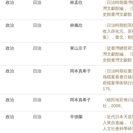
政治
日治
林孟欣
〈日治時期臺灣
灣文獻館編，《
史館臺灣文獻館，2
政治
日治
林佩欣
〈日治時期犯罪
收入薛化元、若
集》，臺北：稻鄉，
政治
日治
東山京子
〈從臺灣總督府
灣文獻館編，《
史館臺灣文獻館，2
政治
日治
岡本真希子
〈日治時期在臺
係檔案看臺日籍
府檔案學術研討會
175。
政治
日治
岡本真希子
《植民地官僚の
社，2008。
政治
日治
辛德蘭
〈近代日本天皇制
入黃自進編，《
人文社會科學研究