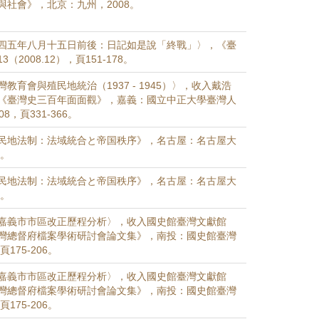
與社會》，北京：九州，2008。
四五年八月十五日前後：日記如是說「終戰」〉，《臺
（2008.12），頁151-178。
教育會與殖民地統治（1937 - 1945）〉，收入戴浩
《臺灣史三百年面面觀》，嘉義：國立中正大學臺灣人
8，頁331-366。
民地法制：法域統合と帝国秩序》，名古屋：名古屋大
8。
民地法制：法域統合と帝国秩序》，名古屋：名古屋大
8。
嘉義市市區改正歷程分析〉，收入國史館臺灣文獻館
灣總督府檔案學術研討會論文集》，南投：國史館臺灣
175-206。
嘉義市市區改正歷程分析〉，收入國史館臺灣文獻館
灣總督府檔案學術研討會論文集》，南投：國史館臺灣
175-206。