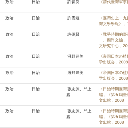
政治
日治
許毓良
《清代臺灣軍事
政治
日治
許雪姬
〈臺灣史上一九
灣文學學報》，13
政治
日治
許佩賢
〈戰爭時期的臺灣
一、顏尚文編，
文研究中心，200
政治
日治
淺野豊美
《帝国日本の植
学出版会，200
政治
日治
淺野豊美
《帝国日本の植
学出版会，200
政治
日治
張志源、邱上
〈日治時期臺灣
嘉
編，《第五屆臺
文獻館，2008，頁
政治
日治
張志源、邱上
〈日治時期臺灣
嘉
編，《第五屆臺
文獻館，2008，頁