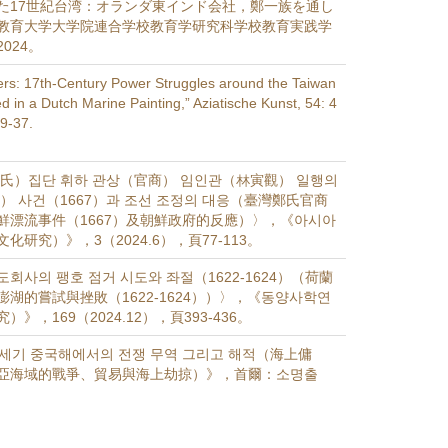
た17世紀台湾：オランダ東インド会社，鄭一族を通し
教育大学大学院連合学校教育学研究科学校教育実践学
024。
rs: 17th-Century Power Struggles around the Taiwan
ed in a Dutch Marine Painting,” Aziatische Kunst, 54: 4
29-37.
氏）집단 휘하 관상（官商） 임인관（林寅觀） 일행의
） 사건（1667）과 조선 조정의 대응（臺灣鄭氏官商
鮮漂流事件（1667）及朝鮮政府的反應）〉，《아시아
化研究）》，3（2024.6），頁77-113。
회사의 팽호 점거 시도와 좌절（1622-1624）（荷蘭
湖的嘗試與挫敗（1622-1624））〉，《동양사학연
》，169（2024.12），頁393-436。
세기 중국해에서의 전쟁 무역 그리고 해적（海上傭
亞海域的戰爭、貿易與海上劫掠）》，首爾：소명출