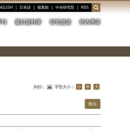
NGLISH
|
日本語
|
檔案館
|
中央研究院
|
RSS
開
啟
或
季刊
書目資料庫
研究資源
所內專區
收
合
搜
切
上
下
主
換
一
一
圖
尋
暫
張
張
連
停、
圖
圖
結
欄
播
片
片
位
放
字型大小：
小
中
大
列印：