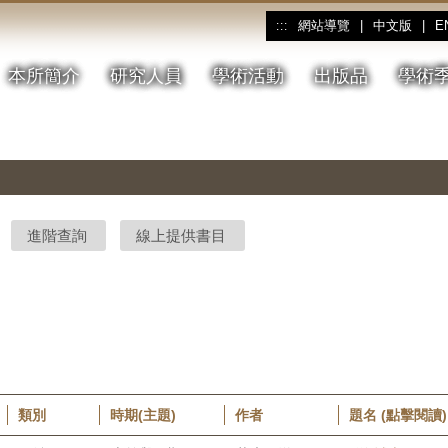
網站導覽
|
中文版
|
E
:::
本所簡介
研究人員
學術活動
出版品
學術
進階查詢
線上提供書目
類別
時期(主題)
作者
題名 (點擊閱讀)