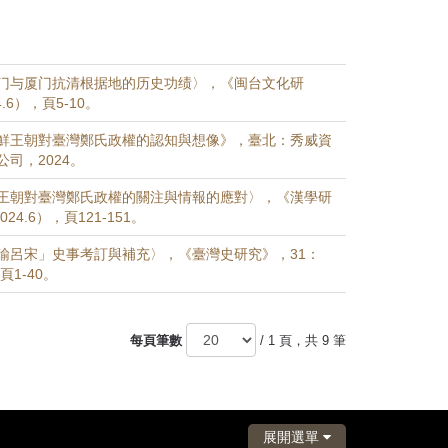
门与厦门抗清根据地的历史功绩〉，《闽台文化研
.6），頁5-10。
鮮王朝對臺灣鄭氏政權的認知與想像》，臺北：秀威資
司，2024。
王朝對臺灣鄭氏政權的關注與情報的應對〉，《漢學研
24.6），頁121-151。
諭呂宋」史事考訂與補充〉，《臺灣史研究》，31：
，頁1-40。
每頁筆數
/ 1 頁，共 9 筆
展開選單