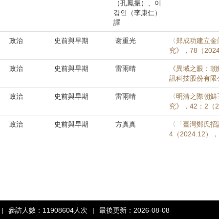
（孔鳳振）、이
강인（李康仁）
譯
政治
史前與早期
谢重光
〈郑成功建立金
究》，78（2024
政治
史前與早期
雷雨晴
《異域之眼：朝
訊科技股份有限公
政治
史前與早期
雷雨晴
〈明清之際朝鮮
究》，42：2（20
政治
史前與早期
方真真
〈「臺灣鄭氏招
4（2024.12）
|
參訪人數：11908604人次
|
最後更新：2026-08-08