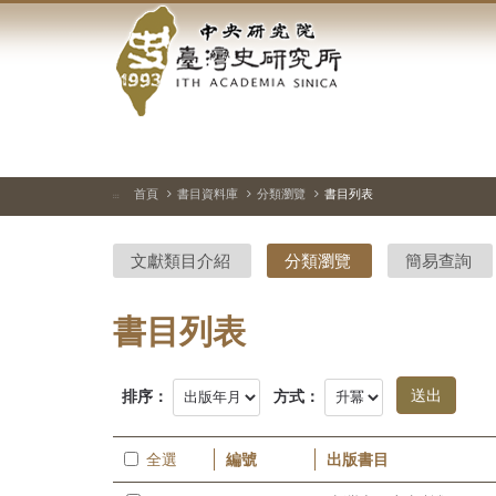
中
跳
到
央
主
要
研
內
容
究
區
塊
院-
首頁
書目資料庫
分類瀏覽
書目列表
:::
臺
文獻類目介紹
分類瀏覽
簡易查詢
灣
史
書目列表
研
排序：
方式：
究
所-
全選
編號
出版書目