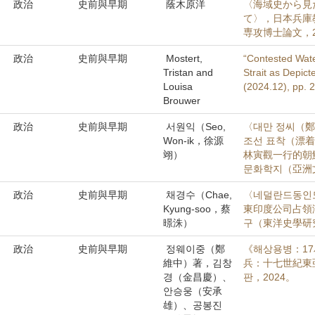
政治
史前與早期
蔭木原洋
〈海域史から見
て〉，日本兵庫
専攻博士論文，2
政治
史前與早期
Mostert,
“Contested Wate
Tristan and
Strait as Depict
Louisa
(2024.12), pp. 
Brouwer
政治
史前與早期
서원익（Seo,
〈대만 정씨（鄭
Won-ik，徐源
조선 표착（漂着
翊）
林寅觀一行的朝
문화학지（亞洲文
政治
史前與早期
채경수（Chae,
〈네덜란드동인도
Kyung-soo，蔡
東印度公司占領澎
暻洙）
구（東洋史學研究）
政治
史前與早期
정웨이중（鄭
《해상용병：17
維中）著，김창
兵：十七世紀東
경（金昌慶）、
판，2024。
안승웅（安承
雄）、공봉진