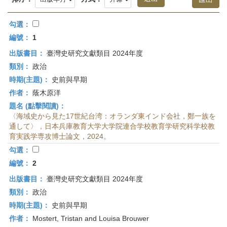
首
頁
勾選：
編號：
1
出版書目：
臺灣史研究文獻類目 2024年度
類別：
政治
時期(主題)：
史前與早期
作者：
蔭木原洋
題名 (點擊閱讀)：
〈海域史から見た17世紀台湾：オランダ東インド会社，鄭一族を
通して〉，日本兵庫教育大学大学院連合学校教育学研究科学校教
育実践学専攻博士論文，2024。
勾選：
編號：
2
出版書目：
臺灣史研究文獻類目 2024年度
類別：
政治
時期(主題)：
史前與早期
作者：
Mostert, Tristan and Louisa Brouwer