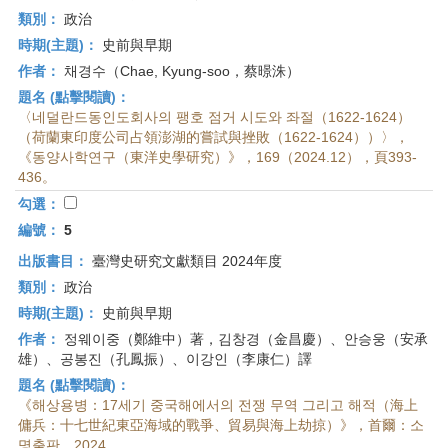
類別：
政治
時期(主題)：
史前與早期
作者：
채경수（Chae, Kyung-soo，蔡暻洙）
題名 (點擊閱讀)：
〈네덜란드동인도회사의 팽호 점거 시도와 좌절（1622-1624）
（荷蘭東印度公司占領澎湖的嘗試與挫敗（1622-1624））〉，
《동양사학연구（東洋史學研究）》，169（2024.12），頁393-
436。
勾選：
編號：
5
出版書目：
臺灣史研究文獻類目 2024年度
類別：
政治
時期(主題)：
史前與早期
作者：
정웨이중（鄭維中）著，김창경（金昌慶）、안승웅（安承
雄）、공봉진（孔鳳振）、이강인（李康仁）譯
題名 (點擊閱讀)：
《해상용병：17세기 중국해에서의 전쟁 무역 그리고 해적（海上
傭兵：十七世紀東亞海域的戰爭、貿易與海上劫掠）》，首爾：소
명출판，2024。