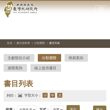
中
跳
到
點
央
主
擊
要
開
研
內
啟
容
或
究
切
上
下
主
區
換
一
一
圖
關
暫
張
張
連
塊
閉
停、
圖
圖
結
院-
播
片
片
首頁
書目資料庫
分類瀏覽
書目列表
網
放
站
臺
主
文獻類目介紹
分類瀏覽
簡易查詢
要
灣
選
進階查詢
線上提供書目
單
史
研
書目列表
究
字型大小：
小
中
大
列印：
所-
排序：
方式：