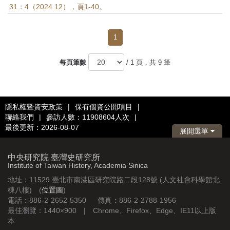
31：4（2024.12），頁1-40。
1
每頁筆數
/ 1 頁，共 9 筆
隱私權暨資安政策
|
保有個資公開項目
|
聯絡我們
|
參訪人數：11908604人次
|
最後更新：2026-08-07
展開選單
中央研究院 臺灣史研究所
Institute of Taiwan History, Academia Sinica
地址：11529 臺北市南港區研究院路二段128號 (人文社會科學館北
棟八樓) (
位置圖
)
電話：886-2-2652-5350 傳真：886-2-2788-1956
最佳瀏覽：1440×900 | Chrome、Firefox、Edge、IE11以上版
本