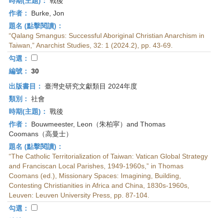
時期(主題)：
戰後
作者：
Burke, Jon
題名 (點擊閱讀)：
“Qalang Smangus: Successful Aboriginal Christian Anarchism in
Taiwan,” Anarchist Studies, 32: 1 (2024.2), pp. 43-69.
勾選：
編號：
30
出版書目：
臺灣史研究文獻類目 2024年度
類別：
社會
時期(主題)：
戰後
作者：
Bouwmeester, Leon（朱柏寜）and Thomas
Coomans（高曼士）
題名 (點擊閱讀)：
“The Catholic Territorialization of Taiwan: Vatican Global Strategy
and Franciscan Local Parishes, 1949-1960s,” in Thomas
Coomans (ed.), Missionary Spaces: Imagining, Building,
Contesting Christianities in Africa and China, 1830s-1960s,
Leuven: Leuven University Press, pp. 87-104.
勾選：