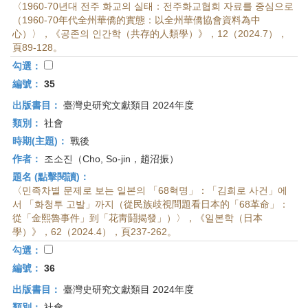
〈1960-70년대 전주 화교의 실태：전주화교협회 자료를 중심으로
（1960-70年代全州華僑的實態：以全州華僑協會資料為中
心）〉，《공존의 인간학（共存的人類學）》，12（2024.7），
頁89-128。
勾選：
編號：
35
出版書目：
臺灣史研究文獻類目 2024年度
類別：
社會
時期(主題)：
戰後
作者：
조소진（Cho, So-jin，趙沼振）
題名 (點擊閱讀)：
〈민족차별 문제로 보는 일본의 「68혁명」：「김희로 사건」에
서 「화청투 고발」까지（從民族歧視問題看日本的「68革命」：
從「金熙魯事件」到「花靑鬪揭發」）〉，《일본학（日本
學）》，62（2024.4），頁237-262。
勾選：
編號：
36
出版書目：
臺灣史研究文獻類目 2024年度
類別：
社會