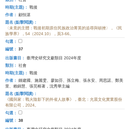
時期(主題)：
戰後
作者：
顧恒湛
題名 (點擊閱讀)：
〈未竟的主體：戰後初期原住民族政治菁英的追尋與頓挫〉，《民
族學界》，54（2024.10），頁3-66。
勾選：
編號：
37
出版書目：
臺灣史研究文獻類目 2024年度
類別：
社會
時期(主題)：
戰後
作者：
鍾建國、施麗雯、廖如芬、孫立梅、張永安、周思諾、鄭美
里、賴錦慧、張芫榕著，沈秀華主編
題名 (點擊閱讀)：
《國與家：戰火陰影下的外省人故事》，臺北：允晨文化實業股份
有限公司，2024。
勾選：
編號：
38