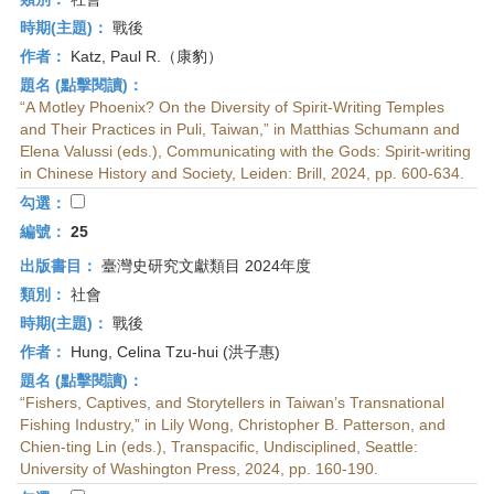
時期(主題)：
戰後
作者：
Katz, Paul R.（康豹）
題名 (點擊閱讀)：
“A Motley Phoenix? On the Diversity of Spirit-Writing Temples
and Their Practices in Puli, Taiwan,” in Matthias Schumann and
Elena Valussi (eds.), Communicating with the Gods: Spirit-writing
in Chinese History and Society, Leiden: Brill, 2024, pp. 600-634.
勾選：
編號：
25
出版書目：
臺灣史研究文獻類目 2024年度
類別：
社會
時期(主題)：
戰後
作者：
Hung, Celina Tzu-hui (洪子惠)
題名 (點擊閱讀)：
“Fishers, Captives, and Storytellers in Taiwan’s Transnational
Fishing Industry,” in Lily Wong, Christopher B. Patterson, and
Chien-ting Lin (eds.), Transpacific, Undisciplined, Seattle:
University of Washington Press, 2024, pp. 160-190.