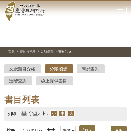
中
跳
到
點
央
主
擊
要
開
研
內
啟
容
或
究
切
上
下
主
區
換
一
一
圖
關
暫
張
張
連
塊
閉
停、
圖
圖
結
院-
播
片
片
首頁
書目資料庫
分類瀏覽
書目列表
網
放
站
臺
主
文獻類目介紹
分類瀏覽
簡易查詢
要
灣
選
進階查詢
線上提供書目
單
史
研
書目列表
究
字型大小：
小
中
大
列印：
所-
排序：
方式：