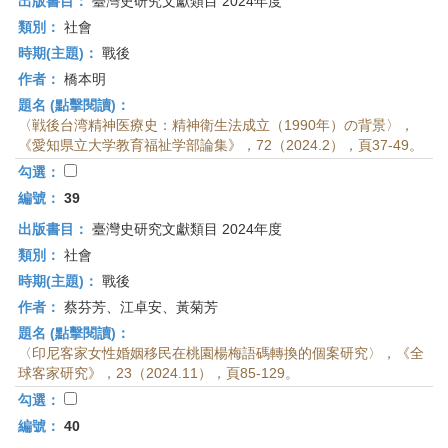
出版書目：
臺灣史研究文獻類目 2024年度
類別：
社會
時期(主題)：
戰後
作者：
橋本明
題名 (點擊閱讀)：
〈戦後台湾精神医療史：精神衛生法成立（1990年）の背景〉，
《愛知県立大学教育福祉学部論集》，72（2024.2），頁37-49。
勾選：
編號：
39
出版書目：
臺灣史研究文獻類目 2024年度
類別：
社會
時期(主題)：
戰後
作者：
蔡芬芳、江卓安、黃菊芳
題名 (點擊閱讀)：
〈印尼客家女性婚姻移民在桃園楊梅語碼轉換的個案研究〉，《全
球客家研究》，23（2024.11），頁85-129。
勾選：
編號：
40