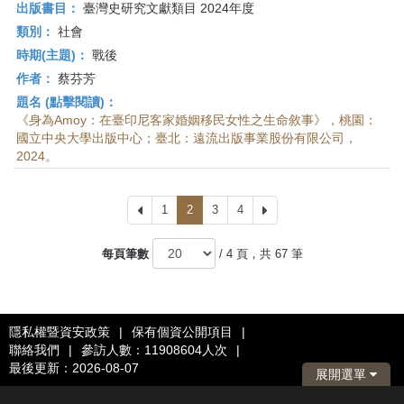
出版書目：
臺灣史研究文獻類目 2024年度
類別：
社會
時期(主題)：
戰後
作者：
蔡芬芳
題名 (點擊閱讀)：
《身為Amoy：在臺印尼客家婚姻移民女性之生命敘事》，桃園：
國立中央大學出版中心；臺北：遠流出版事業股份有限公司，
2024。
上
1
2
3
4
下
一
一
頁
頁
每頁筆數
/ 4 頁，共 67 筆
隱私權暨資安政策
|
保有個資公開項目
|
聯絡我們
|
參訪人數：11908604人次
|
最後更新：2026-08-07
展開選單