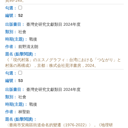
頁95-145。
勾選：
編號：
52
出版書目：
臺灣史研究文獻類目 2024年度
類別：
社會
時期(主題)：
戰後
作者：
前野清太朗
題名 (點擊閱讀)：
《「現代村落」のエスノグラフィ：台湾における「つながり」と
村落の再構成》，京都：株式会社晃洋書房，2024。
勾選：
編號：
53
出版書目：
臺灣史研究文獻類目 2024年度
類別：
社會
時期(主題)：
戰後
作者：
林聖欽
題名 (點擊閱讀)：
〈臺南市安南區街道命名的變遷（1976-2022）〉，《地理研