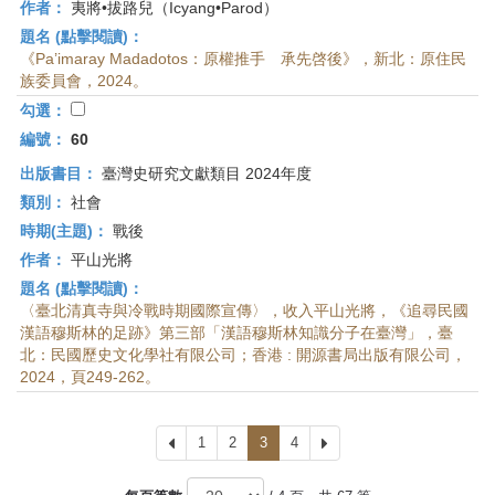
作者：
夷將•拔路兒（Icyang•Parod）
題名 (點擊閱讀)：
《Pa’imaray Madadotos：原權推手 承先啓後》，新北：原住民
族委員會，2024。
勾選：
編號：
60
出版書目：
臺灣史研究文獻類目 2024年度
類別：
社會
時期(主題)：
戰後
作者：
平山光將
題名 (點擊閱讀)：
〈臺北清真寺與冷戰時期國際宣傳〉，收入平山光將，《追尋民國
漢語穆斯林的足跡》第三部「漢語穆斯林知識分子在臺灣」，臺
北：民國歷史文化學社有限公司；香港 : 開源書局出版有限公司，
2024，頁249-262。
上
1
2
3
4
下
一
一
頁
頁