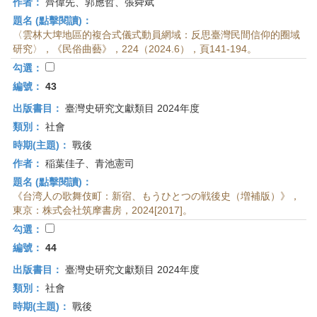
作者：
齊偉先、郭應哲、張舜斌
題名 (點擊閱讀)：
〈雲林大埤地區的複合式儀式動員網域：反思臺灣民間信仰的圈域
研究〉，《民俗曲藝》，224（2024.6），頁141-194。
勾選：
編號：
43
出版書目：
臺灣史研究文獻類目 2024年度
類別：
社會
時期(主題)：
戰後
作者：
稲葉佳子、青池憲司
題名 (點擊閱讀)：
《台湾人の歌舞伎町：新宿、もうひとつの戦後史（増補版）》，
東京：株式会社筑摩書房，2024[2017]。
勾選：
編號：
44
出版書目：
臺灣史研究文獻類目 2024年度
類別：
社會
時期(主題)：
戰後