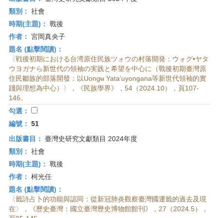
類別：
社會
時期(主題)：
戰後
作者：
宮岡真央子
題名 (點擊閱讀)：
〈戦後初期における台湾原住民族ツォウの村落開発：ウォグ•ヤタ
ウヨガナら新世代の領袖の実践と希望を中心に（戰後初期臺灣原
住民鄒族的部落開發：以Uongʉ Yata’uyongana等新世代領袖的實
踐與理想為中心）〉，《民族學界》，54（2024.10），頁107-
146。
勾選：
編號：
51
出版書目：
臺灣史研究文獻類目 2024年度
類別：
社會
時期(主題)：
戰後
作者：
柯光任
題名 (點擊閱讀)：
〈籤詩占卜的功能與認同：從新冠肺炎觀察臺灣國運籤的過去及現
在〉，《歷史臺灣：國立臺灣歷史博物館館刊》，27（2024.5），