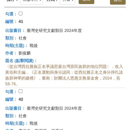
首
頁
勾選：
編號：
41
出版書目：
臺灣史研究文獻類目 2024年度
類別：
社會
時期(主題)：
戰後
作者：
劉俊麟
題名 (點擊閱讀)：
〈從台灣西拉雅族正名爭議思索台灣原民族群的地位問題〉，收入
黃伯和主編，《正名運動與身分認同：從西拉雅正名之身分掙扎談
族群神學的建構》，臺南：財團法人恩惠文教基金會，2024，頁
58-76。
勾選：
編號：
42
出版書目：
臺灣史研究文獻類目 2024年度
類別：
社會
時期(主題)：
戰後