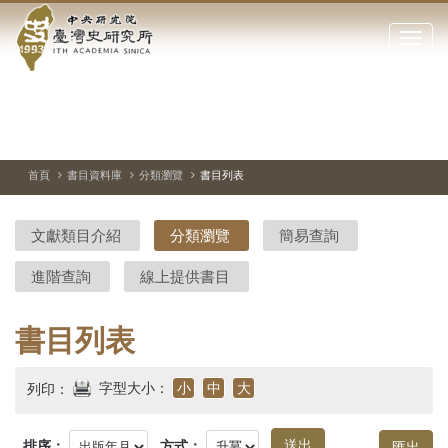
中
跳
到
點
央
主
擊
要
開
研
內
啟
容
或
究
切
上
下
主
區
換
一
一
圖
關
暫
張
張
連
塊
閉
停、
圖
圖
結
院-
播
片
片
首頁
書目資料庫
分類瀏覽
書目列表
網
放
站
臺
主
文獻類目介紹
分類瀏覽
簡易查詢
要
灣
選
進階查詢
線上提供書目
單
史
研
書目列表
究
字型大小：
小
中
大
列印：
所-
排序：
方式：