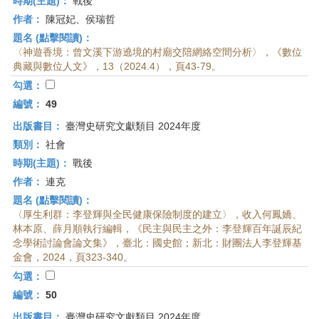
時期(主題)：
戰後
作者：
陳冠妃、侯瑞哲
題名 (點擊閱讀)：
〈神遊香境：曾文溪下游遶境的村廟交陪網絡空間分析〉，《數位
典藏與數位人文》，13（2024.4），頁43-79。
勾選：
編號：
49
出版書目：
臺灣史研究文獻類目 2024年度
類別：
社會
時期(主題)：
戰後
作者：
連克
題名 (點擊閱讀)：
〈厚生利群：李登輝與全民健康保險制度的建立〉，收入何鳳嬌、
林本原、薛月順執行編輯，《民主與民主之外：李登輝百年誕辰紀
念學術討論會論文集》，臺北：國史館；新北：財團法人李登輝基
金會，2024，頁323-340。
勾選：
編號：
50
出版書目：
臺灣史研究文獻類目 2024年度