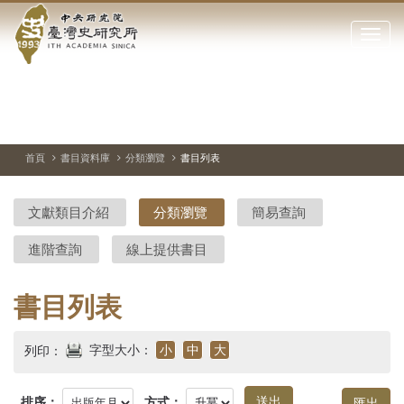
中
跳
到
點
央
主
擊
要
開
研
內
啟
容
或
究
切
上
下
主
區
換
一
一
圖
關
暫
張
張
連
塊
閉
停、
圖
圖
結
院-
播
片
片
首頁
書目資料庫
分類瀏覽
書目列表
網
放
站
臺
主
文獻類目介紹
分類瀏覽
簡易查詢
要
灣
選
進階查詢
線上提供書目
單
史
研
書目列表
究
字型大小：
小
中
大
列印：
所-
排序：
方式：