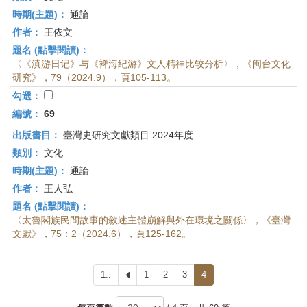
時期(主題)：
通論
作者：
王依文
題名 (點擊閱讀)：
〈《滇游日记》与《裨海纪游》文人精神比较分析〉，《闽台文化
研究》，79（2024.9），頁105-113。
勾選：
編號：
69
出版書目：
臺灣史研究文獻類目 2024年度
類別：
文化
時期(主題)：
通論
作者：
王人弘
題名 (點擊閱讀)：
〈太魯閣族民間故事的敘述主體崩解與外在環境之關係〉，《臺灣
文獻》，75：2（2024.6），頁125-162。
1..
上
1
2
3
4
一
頁