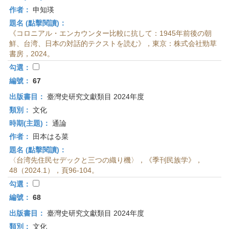
作者：
申知瑛
題名 (點擊閱讀)：
《コロニアル・エンカウンター比較に抗して：1945年前後の朝
鮮、台湾、日本の対話的テクストを読む》，東京：株式会社勁草
書房，2024。
勾選：
編號：
67
出版書目：
臺灣史研究文獻類目 2024年度
類別：
文化
時期(主題)：
通論
作者：
田本はる菜
題名 (點擊閱讀)：
〈台湾先住民セデックと三つの織り機〉，《季刊民族学》，
48（2024.1），頁96-104。
勾選：
編號：
68
出版書目：
臺灣史研究文獻類目 2024年度
類別：
文化