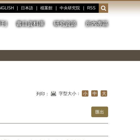
NGLISH
|
日本語
|
檔案館
|
中央研究院
|
RSS
開
啟
或
季刊
書目資料庫
研究資源
所內專區
收
合
搜
切
上
下
主
換
一
一
圖
尋
暫
張
張
連
停、
圖
圖
結
欄
播
片
片
位
放
字型大小：
小
中
大
列印：