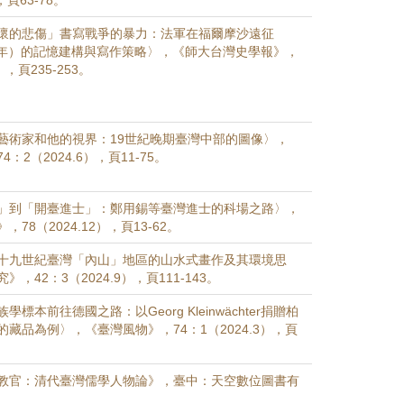
，頁63-78。
懷的悲傷」書寫戰爭的暴力：法軍在福爾摩沙遠征
885年）的記憶建構與寫作策略〉，《師大台灣史學報》，
2），頁235-253。
藝術家和他的視界：19世紀晚期臺灣中部的圖像〉，
：2（2024.6），頁11-75。
」到「開臺進士」：鄭用錫等臺灣進士的科場之路〉，
78（2024.12），頁13-62。
十九世紀臺灣「內山」地區的山水式畫作及其環境思
，42：3（2024.9），頁111-143。
標本前往德國之路：以Georg Kleinwächter捐贈柏
藏品為例〉，《臺灣風物》，74：1（2024.3），頁
教官：清代臺灣儒學人物論》，臺中：天空數位圖書有