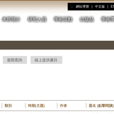
網站導覽
|
中文版
|
E
:::
本所簡介
研究人員
學術活動
出版品
學術
進階查詢
線上提供書目
類別
時期(主題)
作者
題名 (點擊閱讀)