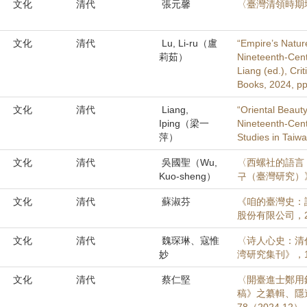
文化
清代
張元馨
〈臺灣清領時期
文化
清代
Lu, Li-ru（盧
“Empire’s Natur
莉茹）
Nineteenth-Centu
Liang (ed.), Cri
Books, 2024, pp
文化
清代
Liang,
“Oriental Beaut
Iping（梁一
Nineteenth-Centu
萍）
Studies in Taiw
文化
清代
吳國聖（Wu,
〈西螺社的語言
Kuo-sheng）
구（臺灣研究）》，
文化
清代
蘇淑芬
《咱的臺灣史：
股份有限公司，2
文化
清代
魏琛琳、寇惟
〈诗人心史：清
妙
湾研究集刊》，19
文化
清代
蔡仁堅
〈開臺進士鄭用
稿》之纂輯、隱