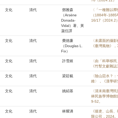
78（2024.12）
文化
清代
鄧雅森
〈「一種難以釋
（Arsène
（1884年-1
Donada-
16/17（2024.
Vidal）著、黃
㵾任譯
文化
清代
費德廉
〈未露面的攝影
（Douglas L.
《臺灣風物》，74
Fix）
文化
清代
許雪姬
〈由「科舉移民
《竹塹文獻雜誌》，
文化
清代
梁廷毓
〈險山惡水？：
維〉，《漢學研究》
文化
清代
姚紹基
〈清末南臺灣民族學
林民族學博物館的
9-52。
文化
清代
林耀潾
《循吏、山長、
限公司，2024。