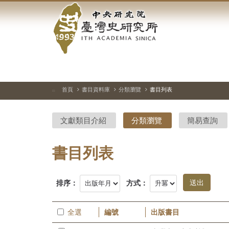
中
跳
到
央
主
要
研
內
容
究
區
塊
院-
首頁
書目資料庫
分類瀏覽
書目列表
:::
臺
文獻類目介紹
分類瀏覽
簡易查詢
灣
史
書目列表
研
排序：
方式：
究
所-
全選
編號
出版書目