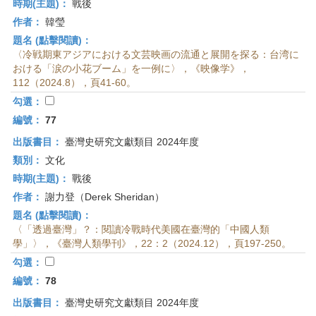
時期(主題)：
戰後
作者：
韓瑩
題名 (點擊閱讀)：
〈冷戦期東アジアにおける文芸映画の流通と展開を探る：台湾に
おける「涙の小花ブーム」を一例に〉，《映像学》，
112（2024.8），頁41-60。
勾選：
編號：
77
出版書目：
臺灣史研究文獻類目 2024年度
類別：
文化
時期(主題)：
戰後
作者：
謝力登（Derek Sheridan）
題名 (點擊閱讀)：
〈「透過臺灣」？：閱讀冷戰時代美國在臺灣的「中國人類
學」〉，《臺灣人類學刊》，22：2（2024.12），頁197-250。
勾選：
編號：
78
出版書目：
臺灣史研究文獻類目 2024年度