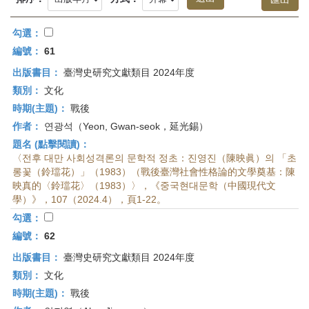
首
頁
勾選：
編號：
61
出版書目：
臺灣史研究文獻類目 2024年度
類別：
文化
時期(主題)：
戰後
作者：
연광석（Yeon, Gwan-seok，延光錫）
題名 (點擊閱讀)：
〈전후 대만 사회성격론의 문학적 정초：진영진（陳映眞）의 「초
롱꽃（鈴璫花）」（1983）（戰後臺灣社會性格論的文學奠基：陳
映真的〈鈴璫花〉（1983）〉，《중국현대문학（中國現代文
學）》，107（2024.4），頁1-22。
勾選：
編號：
62
出版書目：
臺灣史研究文獻類目 2024年度
類別：
文化
時期(主題)：
戰後