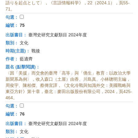
語りを起点として〉，《言語情報科学》，22（2024.1），頁55-
71。
勾選：
編號：
75
出版書目：
臺灣史研究文獻類目 2024年度
類別：
文化
時期(主題)：
戰後
作者：
藍適齊
題名 (點擊閱讀)：
〈因「美援」而交會的臺灣「高等」與「僑生」教育：以政治大學
新聞系為例〉，收入森口（土屋）由香、川島真、小林聰明主編，
周俊宇、陳柏傑、蔡傳宜譯，《文化冷戰與知識外交：美國戰略與
東亞方針》第十章，臺北：麥田出版股份有限公司，2024，頁425-
464。
勾選：
編號：
76
出版書目：
臺灣史研究文獻類目 2024年度
類別：
文化