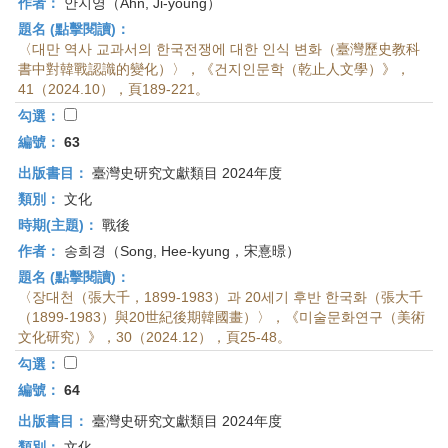
作者：
안지영（Ahn, Ji-young）
題名 (點擊閱讀)：
〈대만 역사 교과서의 한국전쟁에 대한 인식 변화（臺灣歷史教科
書中對韓戰認識的變化）〉，《건지인문학（乾止人文學）》，
41（2024.10），頁189-221。
勾選：
編號：
63
出版書目：
臺灣史研究文獻類目 2024年度
類別：
文化
時期(主題)：
戰後
作者：
송희경（Song, Hee-kyung，宋憙暻）
題名 (點擊閱讀)：
〈장대천（張大千，1899-1983）과 20세기 후반 한국화（張大千
（1899-1983）與20世紀後期韓國畫）〉，《미술문화연구（美術
文化研究）》，30（2024.12），頁25-48。
勾選：
編號：
64
出版書目：
臺灣史研究文獻類目 2024年度
類別：
文化