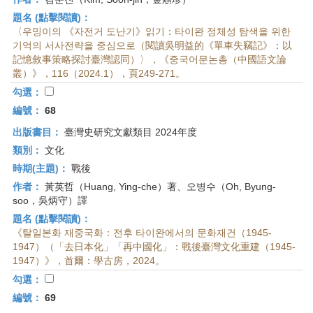
題名 (點擊閱讀)：
〈우밍이의 《자전거 도난기》읽기：타이완 정체성 탐색을 위한
기억의 서사전략을 중심으로（閱讀吳明益的《單車失竊記》：以
記憶敘事策略探討臺灣認同）〉，《중국어문논총（中國語文論
叢）》，116（2024.1），頁249-271。
勾選：
編號：
68
出版書目：
臺灣史研究文獻類目 2024年度
類別：
文化
時期(主題)：
戰後
作者：
黃英哲（Huang, Ying-che）著、오병수（Oh, Byung-
soo，吳炳守）譯
題名 (點擊閱讀)：
《탈일본화 재중국화：전후 타이완에서의 문화재건（1945-
1947）（「去日本化」「再中國化」：戰後臺灣文化重建（1945-
1947）》，首爾：學古房，2024。
勾選：
編號：
69