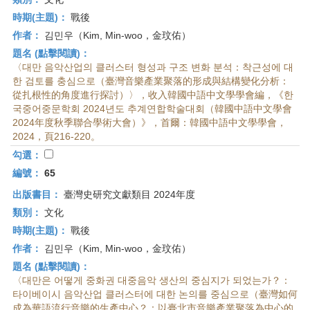
時期(主題)：
戰後
作者：
김민우（Kim, Min-woo，金玟佑）
題名 (點擊閱讀)：
〈대만 음악산업의 클러스터 형성과 구조 변화 분석：착근성에 대
한 검토를 충심으로（臺灣音樂產業聚落的形成與結構變化分析：
從扎根性的角度進行探討）〉，收入韓國中語中文學學會編，《한
국중어중문학회 2024년도 추계연합학술대회（韓國中語中文學會
2024年度秋季聯合學術大會）》，首爾：韓國中語中文學學會，
2024，頁216-220。
勾選：
編號：
65
出版書目：
臺灣史研究文獻類目 2024年度
類別：
文化
時期(主題)：
戰後
作者：
김민우（Kim, Min-woo，金玟佑）
題名 (點擊閱讀)：
〈대만은 어떻게 중화권 대중음악 생산의 중심지가 되었는가？：
타이베이시 음악산업 클러스터에 대한 논의를 중심으로（臺灣如何
成為華語流行音樂的生產中心？：以臺北市音樂產業聚落為中心的