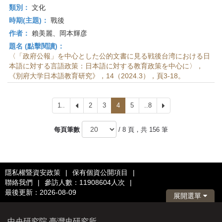
類別：
文化
時期(主題)：
戰後
作者：
賴美麗、岡本輝彦
題名 (點擊閱讀)：
〈「政府公報」を中心とした公的文書に見る戦後台湾における日
本語に対する言語政策：日本語に対する教育政策を中心に〉，
《別府大学日本語教育研究》，14（2024.3），頁3-18。
1..
上
2
3
4
5
..8
下
一
一
頁
頁
每頁筆數
/ 8 頁，共 156 筆
隱私權暨資安政策
|
保有個資公開項目
|
聯絡我們
|
參訪人數：11908604人次
|
最後更新：2026-08-09
展開選單
中央研究院 臺灣史研究所