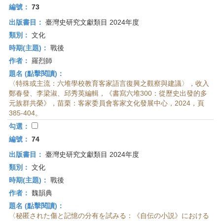
編號：
73
出版書目：
臺灣史研究文獻類目 2024年度
類別：
文化
時期(主題)：
戰後
作者：
羅烈師
題名 (點擊閱讀)：
〈特殊或主流：六堆學校教育客家語言復興之觀察與建議〉，收入
鄭春發、李梁淑、邱秀英編輯，《書寫六堆300：從歷史出發的多
元族群共榮》，苗栗：客家委員會客家文化發展中心，2024，頁
385-404。
勾選：
編號：
74
出版書目：
臺灣史研究文獻類目 2024年度
類別：
文化
時期(主題)：
戰後
作者：
魏韻典
題名 (點擊閱讀)：
〈秘匿された傷と記憶の分有を試みる：《自伝の小説》における