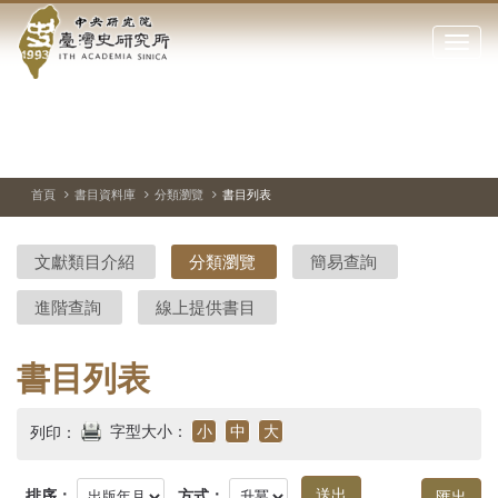
中
跳
到
點
央
主
擊
要
開
研
內
啟
容
或
究
切
上
下
主
區
換
一
一
圖
關
暫
張
張
連
塊
閉
停、
圖
圖
結
院-
播
片
片
首頁
書目資料庫
分類瀏覽
書目列表
網
放
站
臺
主
文獻類目介紹
分類瀏覽
簡易查詢
要
灣
選
進階查詢
線上提供書目
單
史
研
書目列表
究
字型大小：
小
中
大
列印：
所-
排序：
方式：