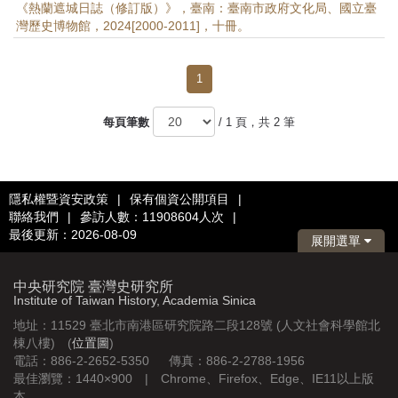
《熱蘭遮城日誌（修訂版）》，臺南：臺南市政府文化局、國立臺
灣歷史博物館，2024[2000-2011]，十冊。
1
每頁筆數
/ 1 頁，共 2 筆
隱私權暨資安政策
|
保有個資公開項目
|
聯絡我們
|
參訪人數：11908604人次
|
最後更新：2026-08-09
展開選單
中央研究院 臺灣史研究所
Institute of Taiwan History, Academia Sinica
地址：11529 臺北市南港區研究院路二段128號 (人文社會科學館北
棟八樓) (
位置圖
)
電話：886-2-2652-5350 傳真：886-2-2788-1956
最佳瀏覽：1440×900 | Chrome、Firefox、Edge、IE11以上版
本