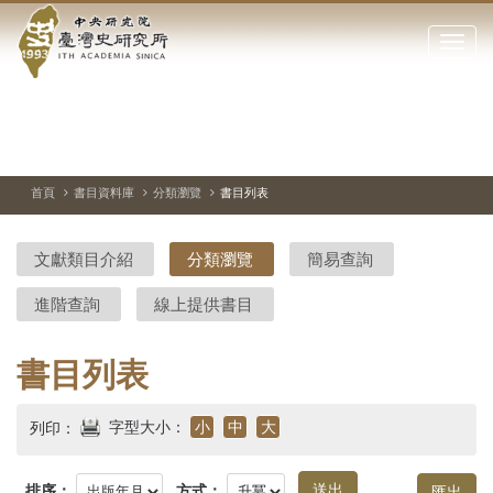
中
跳
到
點
央
主
擊
要
開
研
內
啟
容
或
究
切
上
下
主
區
換
一
一
圖
關
暫
張
張
連
塊
閉
停、
圖
圖
結
院-
播
片
片
首頁
書目資料庫
分類瀏覽
書目列表
網
放
站
臺
主
文獻類目介紹
分類瀏覽
簡易查詢
要
灣
選
進階查詢
線上提供書目
單
史
研
書目列表
究
字型大小：
小
中
大
列印：
所-
排序：
方式：