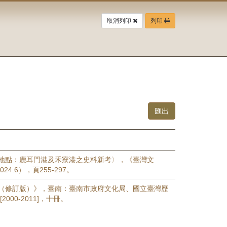
取消列印
列印
地點：鹿耳門港及禾寮港之史料新考〉，《臺灣文
24.6），頁255-297。
（修訂版）》，臺南：臺南市政府文化局、國立臺灣歷
2000-2011]，十冊。