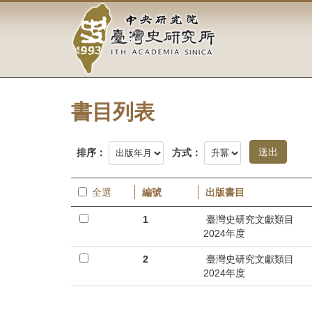
中
跳
到
央
主
要
研
內
容
究
區
塊
書目列表
院-
臺
排序：
方式：
灣
全選
編號
出版書目
史
1
臺灣史研究文獻類目
研
2024年度
究
2
臺灣史研究文獻類目
2024年度
所-