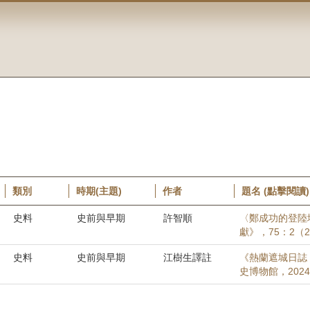
類別
時期(主題)
作者
題名 (點擊閱讀)
史料
史前與早期
許智順
〈鄭成功的登陸
獻》，75：2（20
史料
史前與早期
江樹生譯註
《熱蘭遮城日誌
史博物館，2024[