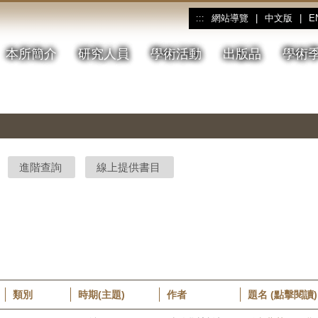
網站導覽
|
中文版
|
E
:::
本所簡介
研究人員
學術活動
出版品
學術
進階查詢
線上提供書目
類別
時期(主題)
作者
題名 (點擊閱讀)