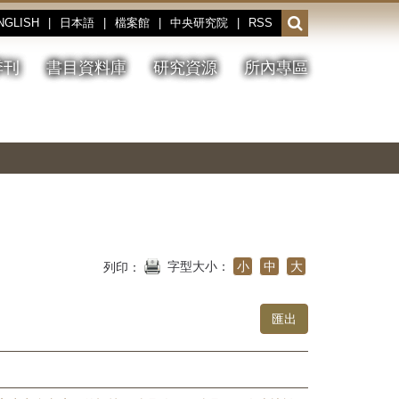
NGLISH
|
日本語
|
檔案館
|
中央研究院
|
RSS
開
啟
或
季刊
書目資料庫
研究資源
所內專區
收
合
搜
切
上
下
主
換
一
一
圖
尋
暫
張
張
連
停、
圖
圖
結
欄
播
片
片
位
放
字型大小：
小
中
大
列印：