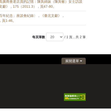
高廣商會老店員的記憶：陳吳綿妹（陳吳敏）女士訪談
》，175（2011.3），頁47-80。
百年紀念」座談會紀錄〉，《臺北文獻》，
），頁1-46。
每頁筆數
/ 1 頁，共 2 筆
展開選單