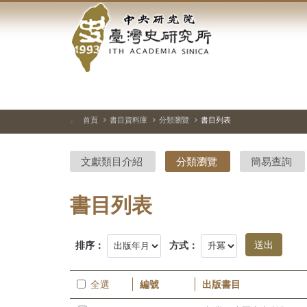
中
跳
到
央
主
要
研
內
容
究
區
塊
院-
首頁
書目資料庫
分類瀏覽
書目列表
:::
臺
文獻類目介紹
分類瀏覽
簡易查詢
灣
史
書目列表
研
排序：
方式：
究
所-
全選
編號
出版書目