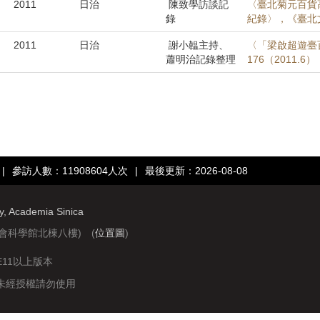
2011
日治
陳致學訪談記
〈臺北菊元百貨
錄
紀錄〉，《臺北文獻
2011
日治
謝小韞主持、
〈「梁啟超遊臺
蕭明治記錄整理
176（2011.6
|
參訪人數：11908604人次
|
最後更新：2026-08-08
ry, Academia Sinica
社會科學館北棟八樓) (
位置圖
)
IE11以上版本
站圖文資料未經授權請勿使用