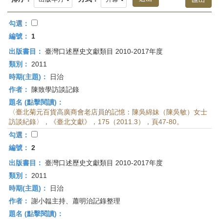
首
頁
勾選：
編號：
1
出版書目：
臺灣口述歷史文獻類目 2010-2017年度
類別：
2011
時期(主題)：
日治
作者：
陳致學訪談記錄
題名 (點擊閱讀)：
〈臺北菊元百貨高廣商會老店員的記憶：陳吳綿妹（陳吳敏）女士
訪談紀錄〉，《臺北文獻》，175（2011.3），頁47-80。
勾選：
編號：
2
出版書目：
臺灣口述歷史文獻類目 2010-2017年度
類別：
2011
時期(主題)：
日治
作者：
謝小韞主持、蕭明治記錄整理
題名 (點擊閱讀)：