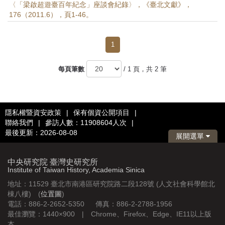
〈「梁啟超遊臺百年紀念」座談會紀錄〉，《臺北文獻》，
176（2011.6），頁1-46。
1
每頁筆數
/ 1 頁，共 2 筆
隱私權暨資安政策
|
保有個資公開項目
|
聯絡我們
|
參訪人數：11908604人次
|
最後更新：2026-08-08
展開選單
中央研究院 臺灣史研究所
Institute of Taiwan History, Academia Sinica
地址：11529 臺北市南港區研究院路二段128號 (人文社會科學館北
棟八樓) (
位置圖
)
電話：886-2-2652-5350 傳真：886-2-2788-1956
最佳瀏覽：1440×900 | Chrome、Firefox、Edge、IE11以上版
本