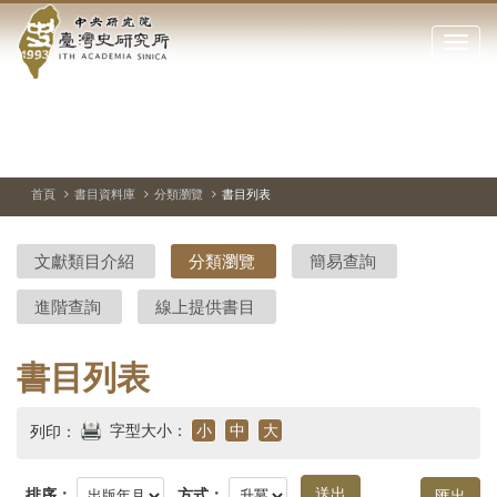
中
跳
到
點
央
主
擊
要
開
研
內
啟
容
或
究
切
上
下
主
區
換
一
一
圖
關
暫
張
張
連
塊
閉
停、
圖
圖
結
院-
播
片
片
首頁
書目資料庫
分類瀏覽
書目列表
網
放
站
臺
主
文獻類目介紹
分類瀏覽
簡易查詢
要
灣
選
進階查詢
線上提供書目
單
史
研
書目列表
究
字型大小：
小
中
大
列印：
所-
排序：
方式：