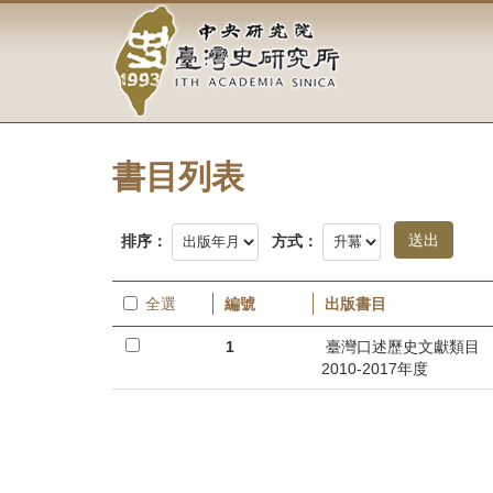
中
跳
到
央
主
要
研
內
容
究
區
塊
書目列表
院-
臺
排序：
方式：
灣
全選
編號
出版書目
史
1
臺灣口述歷史文獻類目
研
2010-2017年度
究
所-