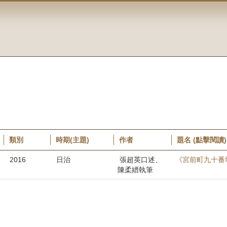
類別
時期(主題)
作者
題名 (點擊閱讀)
2016
日治
張超英口述、
《宮前町九十番地
陳柔縉執筆