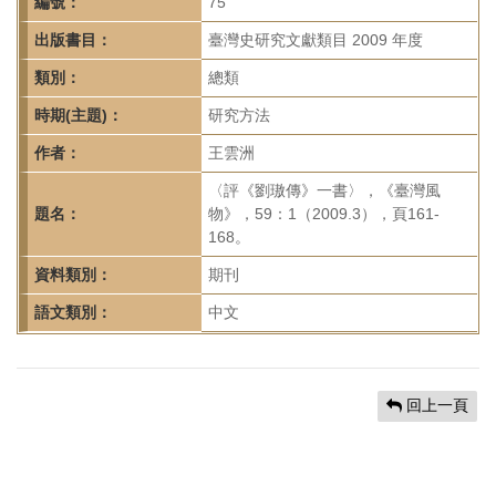
首
編號：
75
頁
出版書目：
臺灣史研究文獻類目 2009 年度
類別：
總類
時期(主題)：
研究方法
作者：
王雲洲
〈評《劉璈傳》一書〉，《臺灣風
題名：
物》，59：1（2009.3），頁161-
168。
資料類別：
期刊
語文類別：
中文
回上一頁