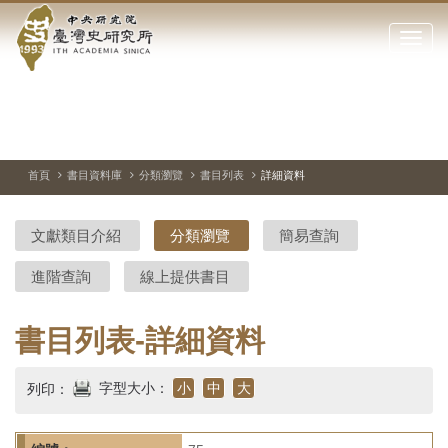
中
跳
到
點
央
主
擊
要
開
研
內
啟
容
或
究
切
上
下
主
區
換
一
一
圖
關
暫
張
張
連
塊
閉
停、
圖
圖
結
院-
播
片
片
首頁
書目資料庫
分類瀏覽
書目列表
詳細資料
網
放
站
臺
主
文獻類目介紹
分類瀏覽
簡易查詢
要
灣
選
進階查詢
線上提供書目
單
史
研
書目列表-詳細資料
究
字型大小：
小
中
大
列印：
所-