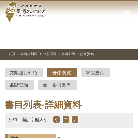
中
跳
到
點
央
主
擊
要
開
研
內
啟
容
或
究
切
上
下
主
區
換
一
一
圖
關
暫
張
張
連
塊
閉
停、
圖
圖
結
院-
播
片
片
首頁
書目資料庫
分類瀏覽
書目列表
詳細資料
網
放
站
臺
主
文獻類目介紹
分類瀏覽
簡易查詢
要
灣
選
進階查詢
線上提供書目
單
史
研
書目列表-詳細資料
究
字型大小：
小
中
大
列印：
所-