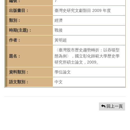
首
編號：
7
頁
出版書目：
臺灣史研究文獻類目 2009 年度
類別：
經濟
時期(主題)：
戰後
作者：
黃明超
〈臺灣股市歷史趨勢轉折：以吞噬型
題名：
態為例〉，國立彰化師範大學歷史學
研究所碩士論文，2009。
資料類別：
學位論文
語文類別：
中文
回上一頁