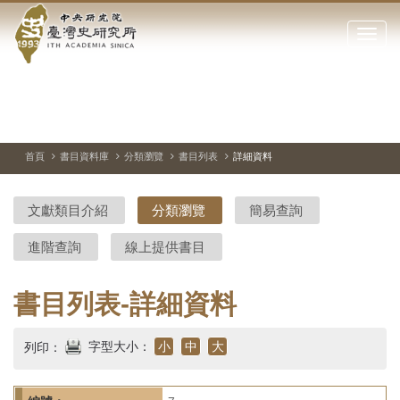
中
跳
到
點
央
主
擊
要
開
研
內
啟
容
或
究
切
上
下
主
區
換
一
一
圖
關
暫
張
張
連
塊
閉
停、
圖
圖
結
院-
播
片
片
首頁
書目資料庫
分類瀏覽
書目列表
詳細資料
網
放
站
臺
主
文獻類目介紹
分類瀏覽
簡易查詢
要
灣
選
進階查詢
線上提供書目
單
史
研
書目列表-詳細資料
究
字型大小：
小
中
大
列印：
所-